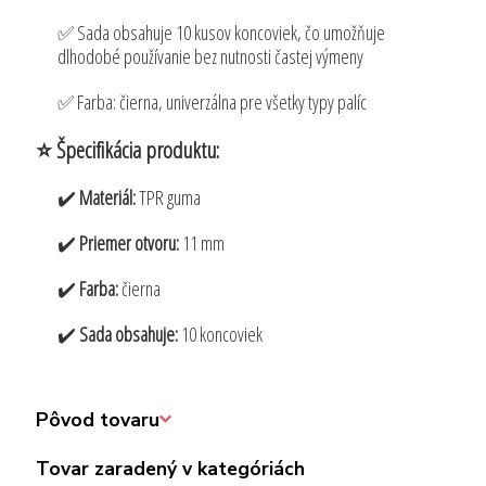
✅ Sada obsahuje 10 kusov koncoviek, čo umožňuje
dlhodobé používanie bez nutnosti častej výmeny
✅ Farba: čierna, univerzálna pre všetky typy palíc
⭐️ Špecifikácia produktu:
✔️
Materiál:
TPR guma
✔️
Priemer otvoru:
11 mm
✔️
Farba:
čierna
✔️
Sada obsahuje:
10 koncoviek
Pôvod tovaru
Tovar zaradený v kategóriách