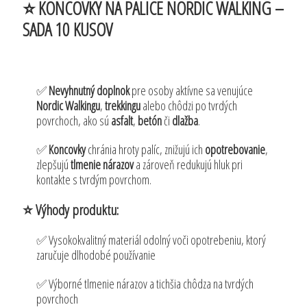
⭐️ KONCOVKY NA PALICE NORDIC WALKING –
SADA 10 KUSOV
✅
Nevyhnutný doplnok
pre osoby aktívne sa venujúce
Nordic Walkingu
,
trekkingu
alebo chôdzi po tvrdých
povrchoch, ako sú
asfalt
,
betón
či
dlažba
.
✅
Koncovky
chránia hroty palíc, znižujú ich
opotrebovanie
,
zlepšujú
tlmenie nárazov
a zároveň redukujú hluk pri
kontakte s tvrdým povrchom.
⭐️ Výhody produktu:
✅ Vysokokvalitný materiál odolný voči opotrebeniu, ktorý
zaručuje dlhodobé používanie
✅ Výborné tlmenie nárazov a tichšia chôdza na tvrdých
povrchoch