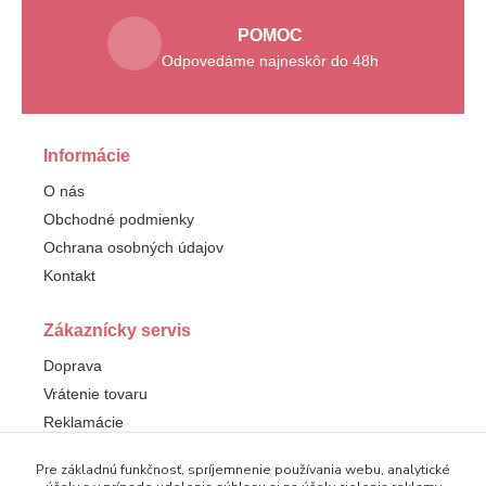
POMOC
Odpovedáme najneskôr do 48h
Informácie
O nás
Obchodné podmienky
Ochrana osobných údajov
Kontakt
Zákaznícky servis
Doprava
Vrátenie tovaru
Reklamácie
Pre základnú funkčnosť, spríjemnenie používania webu, analytické
Sledujte nás