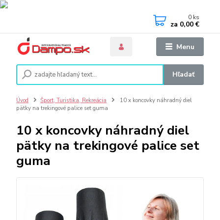
0
ks
za
0,00 €
Menu
Hľadať
Úvod
Šport, Turistika, Rekreácia
10 x koncovky náhradný diel
pätky na trekingové palice set guma
10 x koncovky náhradný diel
pätky na trekingové palice set
guma