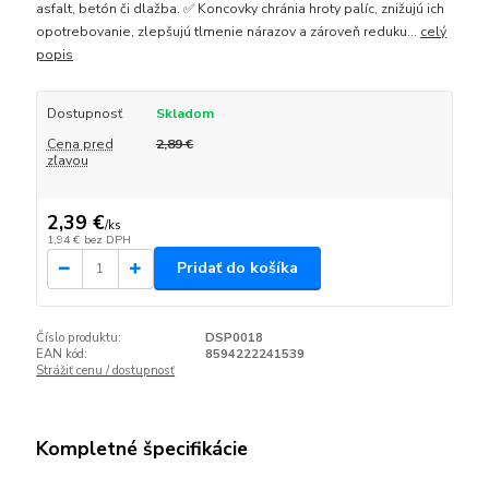
asfalt, betón či dlažba. ✅ Koncovky chránia hroty palíc, znižujú ich
opotrebovanie, zlepšujú tlmenie nárazov a zároveň reduku...
celý
popis
Dostupnosť
Skladom
Cena pred
2,89 €
zľavou
2,39 €
/
ks
1,94 €
bez DPH
Pridať do košíka
Číslo produktu:
DSP0018
EAN kód:
8594222241539
Strážiť cenu / dostupnosť
Kompletné špecifikácie