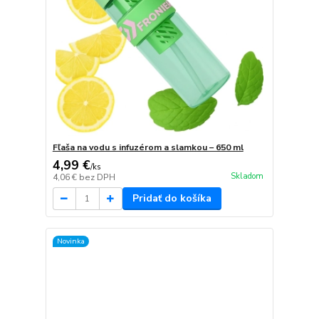
Fľaša na vodu s infuzérom a slamkou – 650 ml
4,99 €
/
ks
Skladom
4,06 €
bez DPH
Pridať do košíka
Novinka