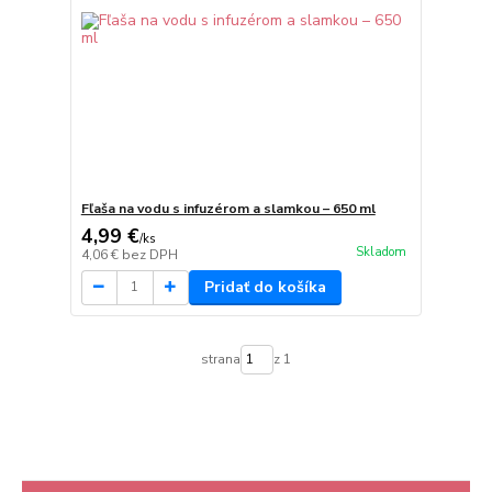
Fľaša na vodu s infuzérom a slamkou – 650 ml
4,99 €
/
ks
Skladom
4,06 €
bez DPH
Pridať do košíka
strana
z 1