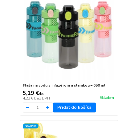
Fľaša na vodu s infuzérom a slamkou – 650 ml
5,19 €
/
ks
Skladom
4,22 €
bez DPH
Pridať do košíka
Novinka