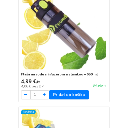
Fľaša na vodu s infuzérom a slamkou – 650 ml
4,99 €
/
ks
Skladom
4,06 €
bez DPH
Pridať do košíka
Novinka