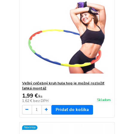
Veľký cvičebný kruh hula hop je možné rozložiť
ľahká montáž
1,99 €
/
ks
Skladom
1,62 €
bez DPH
Pridať do košíka
Novinka