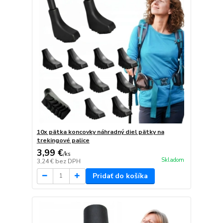
10x pätka koncovky náhradný diel pätky na
trekingové palice
3,99 €
/
ks
Skladom
3,24 €
bez DPH
Pridať do košíka