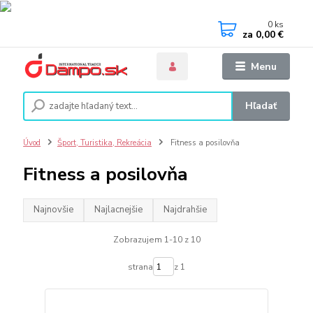
0
ks
za
0,00 €
Menu
Hľadať
Úvod
Šport, Turistika, Rekreácia
Fitness a posilovňa
Fitness a posilovňa
Najnovšie
Najlacnejšie
Najdrahšie
Zobrazujem 1-10 z 10
strana
z 1