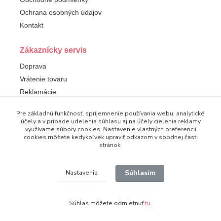
Ochrana osobných údajov
Kontakt
Zákaznícky servis
Doprava
Vrátenie tovaru
Reklamácie
Pre základnú funkčnosť, spríjemnenie používania webu, analytické
Sledujte nás
účely a v prípade udelenia súhlasu aj na účely cielenia reklamy
využívame súbory cookies. Nastavenie vlastných preferencií
Facebook
cookies môžete kedykoľvek upraviť odkazom v spodnej časti
stránok.
Súhlasím
Nastavenia
© 2025 Dampod. Všetky práva vyhradené.
Súhlas môžete odmietnuť
tu
.
Vytvorené na
Eshop-rychlo.sk