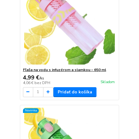
Fľaša na vodu s infuzérom a slamkou – 650 ml
4,99 €
/
ks
Skladom
4,06 €
bez DPH
Pridať do košíka
Novinka