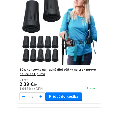
10 x koncovky náhradný diel pätky na trekingové
palice set guma
2,89 €
2,39 €
/
ks
Skladom
1,94 €
bez DPH
Pridať do košíka