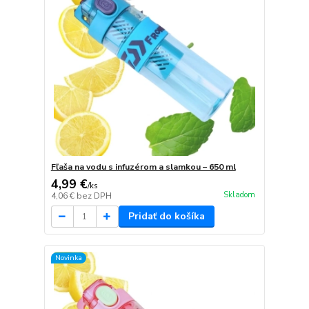
Fľaša na vodu s infuzérom a slamkou – 650 ml
4,99 €
/
ks
Skladom
4,06 €
bez DPH
Pridať do košíka
Novinka