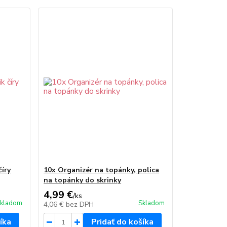
íry
10x Organizér na topánky, polica
na topánky do skrinky
4,99 €
/
ks
kladom
Skladom
4,06 €
bez DPH
íka
Pridať do košíka