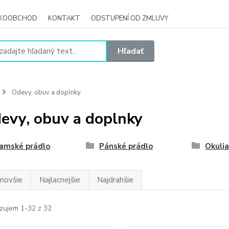
ĽKOOBCHOD
KONTAKT
ODSTUPENÍ OD ZMLUVY
Hľadať
Odevy, obuv a doplnky
evy, obuv a doplnky
amské prádlo
Pánské prádlo
Okulia
jnovšie
Najlacnejšie
Najdrahšie
zujem 1-32 z 32