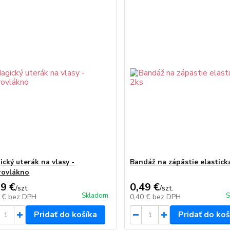
ický uterák na vlasy -
Bandáž na zápästie elastick
rovlákno
19 €
0,49 €
/
szt.
/
szt.
Skladom
S
7 €
bez DPH
0,40 €
bez DPH
Pridať do košíka
Pridať do koš