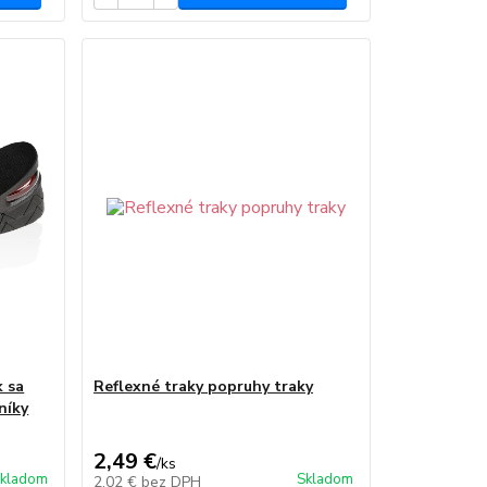
k sa
Reflexné traky popruhy traky
níky
2,49 €
/
ks
kladom
Skladom
2,02 €
bez DPH