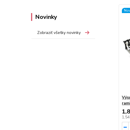
Nov
Novinky
Zobraziť všetky novinky
Výs
ram
1,
1,5