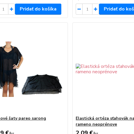
Pridať do košíka
Pridať do koš
žové šaty pareo sarong
Elastická ortéza sťahovák n
rameno neoprénove
99 €
2,09 €
/
ks
/
ks