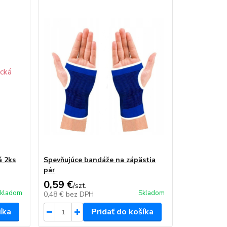
á 2ks
Spevňujúce bandáže na zápästia
pár
0,59 €
/
szt.
kladom
Skladom
0,48 €
bez DPH
íka
Pridať do košíka