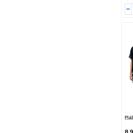
Plá
8,