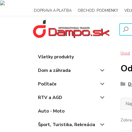
DOPRAVA A PLATBA
OBCHOD. PODMIENKY
VE
Úvod
Všetky produkty
Od
Dom a záhrada
Počítače
D
RTV a AGD
Na
Auto - Moto
Zobra
Šport, Turistika, Rekreácia