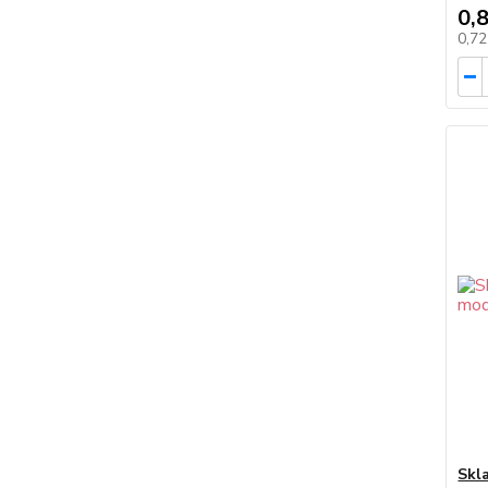
0,
0,7
Skl