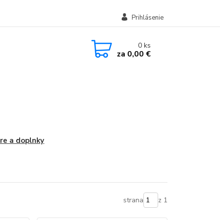
Prihlásenie
0
ks
za
0,00 €
re a doplnky
strana
z 1