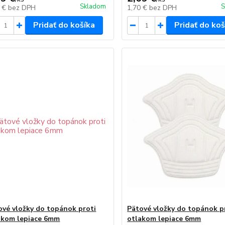
Skladom
S
1 €
bez DPH
1,70 €
bez DPH
Pridať do košíka
Pridať do koš
ové vložky do topánok proti
Pätové vložky do topánok p
akom lepiace 6mm
otlakom lepiace 6mm