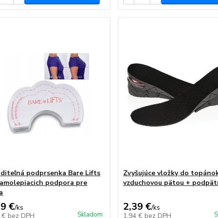
iditeľná podprsenka Bare Lifts
Zvyšujúce vložky do topáno
samolepiacich podpora pre
vzduchovou pätou + podpät
a
99 €
2,39 €
/
ks
/
ks
Skladom
S
0 €
bez DPH
1,94 €
bez DPH