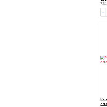
7,3
Pät
otl