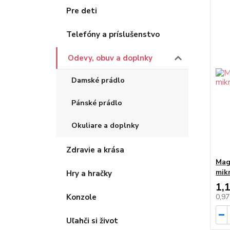
Pre deti
Telefóny a príslušenstvo
Odevy, obuv a doplnky
Damské prádlo
Pánské prádlo
Okuliare a doplnky
Zdravie a krása
Mag
mik
Hry a hračky
1,
Konzole
0,9
Uľahči si život