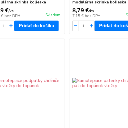
ulárna skrinka kolieska
modulárna skrinka kolieska
79 €
8,79 €
/
ks
/
ks
Skladom
S
5 €
bez DPH
7,15 €
bez DPH
Pridať do košíka
Pridať do koš