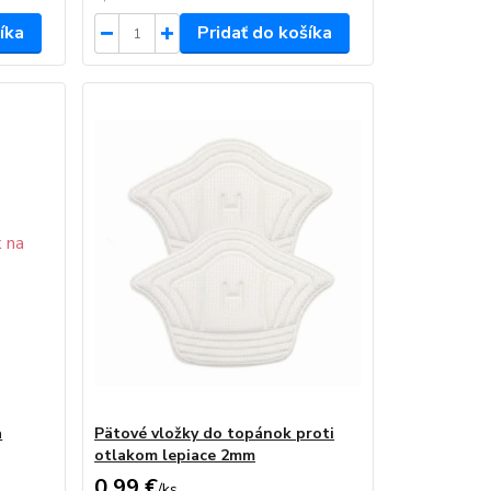
íka
Pridať do košíka
a
Pätové vložky do topánok proti
otlakom lepiace 2mm
0,99 €
/
ks