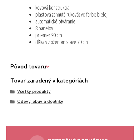
kovová konštrukcia
plastová zahnutá rukoväť vo farbe bielej
automatické otváranie
8 panelov
priemer 90 cm
dĺžka v zloženom stave 70 cm
Pôvod tovaru
Tovar zaradený v kategóriách
Všetky produkty
Odevy, obuv a doplnky