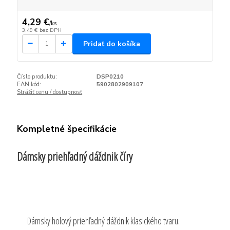
4,29 €
/
ks
3,49 €
bez DPH
Pridať do košíka
Číslo produktu:
DSP0210
EAN kód:
5902802909107
Strážiť cenu / dostupnosť
Kompletné špecifikácie
Dámsky priehľadný dáždnik číry
Dámsky holový priehľadný dáždnik klasického tvaru.