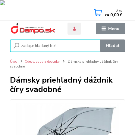
0
ks
za
0,00 €
Menu
Hľadať
Úvod
Odevy, obuv a doplnky
Dámsky priehľadný dáždnik číry
svadobné
Dámsky priehľadný dáždnik
číry svadobné