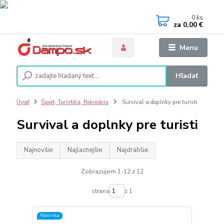
0
ks
za
0,00 €
Menu
Hľadať
Úvod
Šport, Turistika, Rekreácia
Survival a doplnky pre turisti
Survival a doplnky pre turisti
Najnovšie
Najlacnejšie
Najdrahšie
Zobrazujem 1-12 z 12
strana
z 1
Novinka