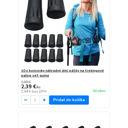
10 x koncovky náhradný diel pätky na trekingové
palice set guma
2,89 €
2,39 €
/
ks
Skladom
1,94 €
bez DPH
Pridať do košíka