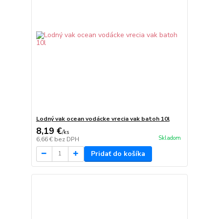
Lodný vak ocean vodácke vrecia vak batoh 10l
8,19 €
/
ks
Skladom
6,66 €
bez DPH
Pridať do košíka