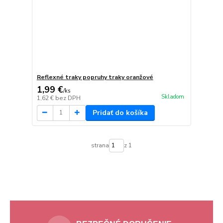
Reflexné traky popruhy traky oranžové
1,99 €
/
ks
Skladom
1,62 €
bez DPH
Pridať do košíka
strana
z 1