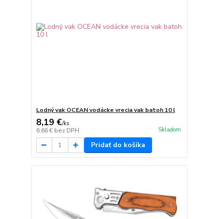
Lodný vak OCEAN vodácke vrecia vak batoh 10 l
8,19 €
/
ks
Skladom
6,66 €
bez DPH
Pridať do košíka