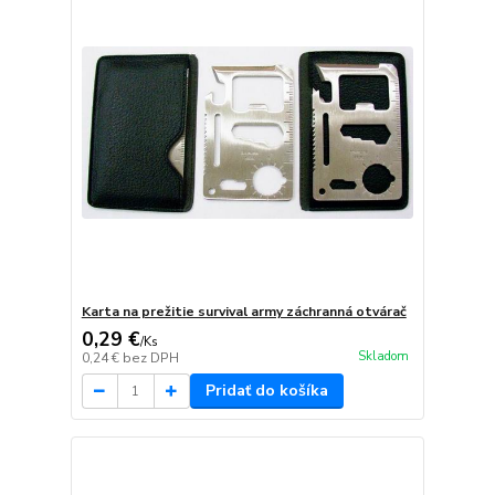
Karta na prežitie survival army záchranná otvárač
0,29 €
/
Ks
Skladom
0,24 €
bez DPH
Pridať do košíka