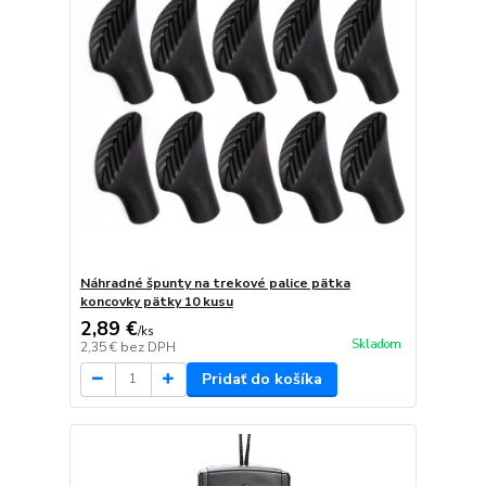
Náhradné špunty na trekové palice pätka
koncovky pätky 10 kusu
2,89 €
/
ks
Skladom
2,35 €
bez DPH
Pridať do košíka