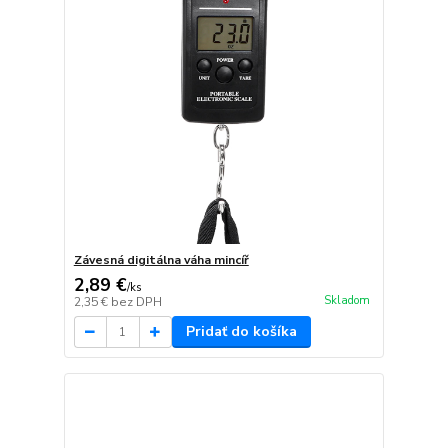
Závesná digitálna váha mincíř
2,89 €
/
ks
Skladom
2,35 €
bez DPH
Pridať do košíka