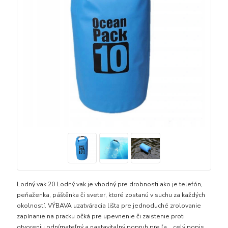
Lodný vak 20 Lodný vak je vhodný pre drobnosti ako je telefón,
peňaženka, páštěnka či sveter, ktoré zostanú v suchu za každých
okolností. VÝBAVA uzatváracia lišta pre jednoduché zrolovanie
zapínanie na pracku očká pre upevnenie či zaistenie proti
otvoreniu odnímateľný a nastavitalný popruh pre ľa...
celý popis