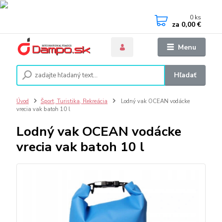
0
ks
za
0,00 €
Menu
Hľadať
Úvod
Šport, Turistika, Rekreácia
Lodný vak OCEAN vodácke
vrecia vak batoh 10 l
Lodný vak OCEAN vodácke
vrecia vak batoh 10 l