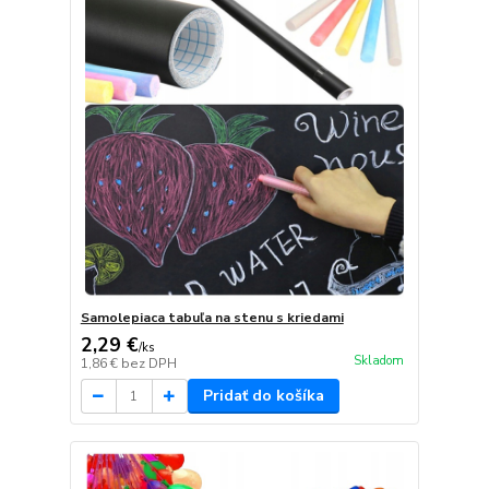
Samolepiaca tabuľa na stenu s kriedami
2,29 €
/
ks
Skladom
1,86 €
bez DPH
Pridať do košíka