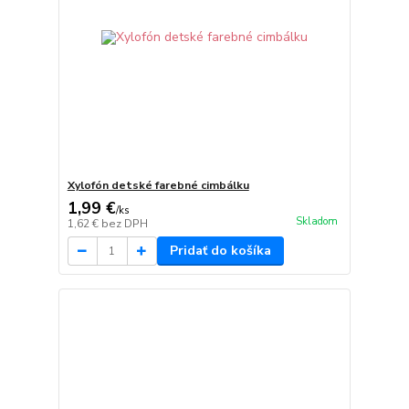
Xylofón detské farebné cimbálku
1,99 €
/
ks
Skladom
1,62 €
bez DPH
Pridať do košíka