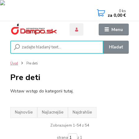
0
ks
za
0,00 €
Menu
Hľadať
Úvod
Pre deti
Pre deti
Wstaw wstęp do kategorii tutaj.
Najnovšie
Najlacnejšie
Najdrahšie
Zobrazujem 1-54 z 54
strana
z 1