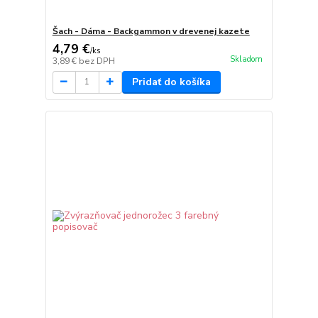
Šach - Dáma - Backgammon v drevenej kazete
4,79 €
/
ks
Skladom
3,89 €
bez DPH
Pridať do košíka