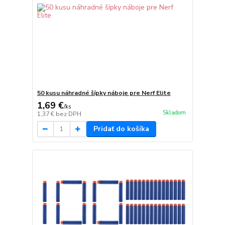
50 kusu náhradné šípky náboje pre Nerf Elite
1,69 €
/
ks
Skladom
1,37 €
bez DPH
Pridať do košíka