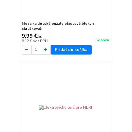
Mozaika detské puzzle plastové bloky +
skrutkovač
9,99 €
/
ks
Skladom
8,12 €
bez DPH
Pridať do košíka