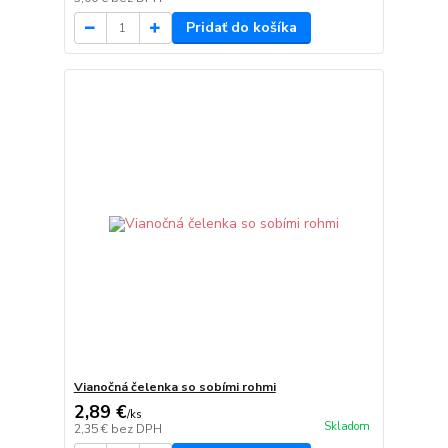
Pridať do košíka
Vianočná čelenka so sobími rohmi
2,89 €
/
ks
Skladom
2,35 €
bez DPH