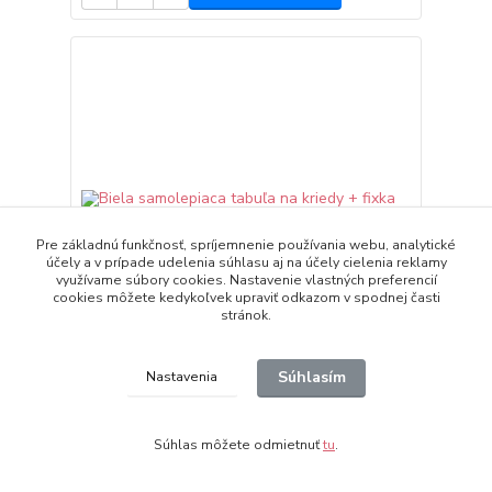
Pre základnú funkčnosť, spríjemnenie používania webu, analytické
účely a v prípade udelenia súhlasu aj na účely cielenia reklamy
využívame súbory cookies. Nastavenie vlastných preferencií
cookies môžete kedykoľvek upraviť odkazom v spodnej časti
stránok.
Súhlasím
Nastavenia
Biela samolepiaca tabuľa na kriedy + fixka
200x45cm
2,29 €
/
ks
Súhlas môžete odmietnuť
tu
.
Skladom
1,86 €
bez DPH
Pridať do košíka