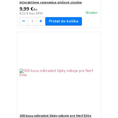
Interaktívne spievajúce plyšové sloníne
9,99 €
/
ks
Skladom
8,12 €
bez DPH
Pridať do košíka
300 kusu náhradné šípky náboje pre Nerf Elite