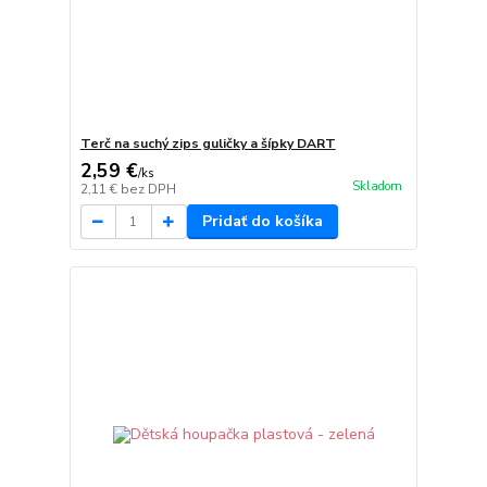
Terč na suchý zips guličky a šípky DART
2,59 €
/
ks
Skladom
2,11 €
bez DPH
Pridať do košíka