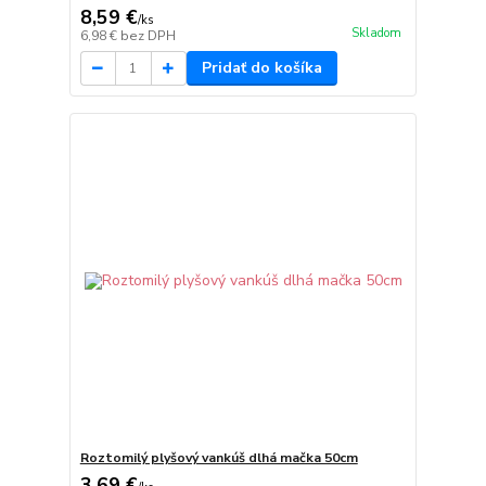
8,59 €
/
ks
Skladom
6,98 €
bez DPH
Pridať do košíka
Roztomilý plyšový vankúš dlhá mačka 50cm
3,69 €