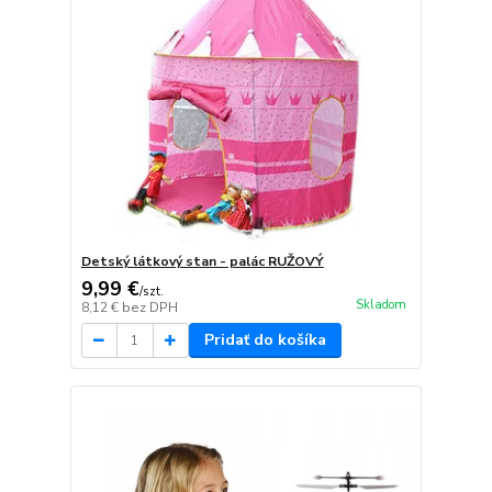
Detský látkový stan - palác RUŽOVÝ
9,99 €
/
szt.
Skladom
8,12 €
bez DPH
Pridať do košíka