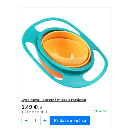
Gyro bowl - kúzelná miska s rotáciou
1,49 €
/
szt.
Skladom
1,21 €
bez DPH
Pridať do košíka