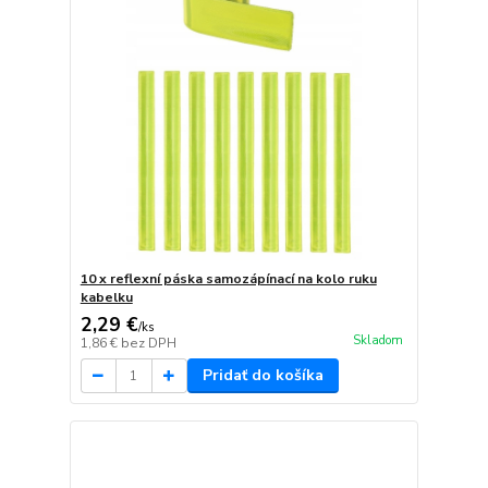
10 x reflexní páska samozápínací na kolo ruku
kabelku
2,29 €
/
ks
Skladom
1,86 €
bez DPH
Pridať do košíka