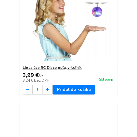
Lietajúce RC Disco guľa, vrtuľník
3,99 €
/
ks
Skladom
3,24 €
bez DPH
Pridať do košíka