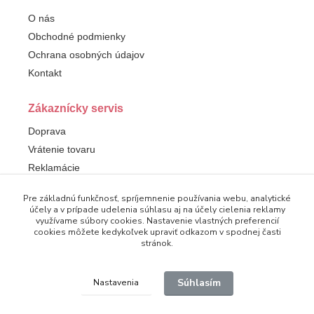
O nás
Obchodné podmienky
Ochrana osobných údajov
Kontakt
Zákaznícky servis
Doprava
Vrátenie tovaru
Reklamácie
Pre základnú funkčnosť, spríjemnenie používania webu, analytické
Sledujte nás
účely a v prípade udelenia súhlasu aj na účely cielenia reklamy
využívame súbory cookies. Nastavenie vlastných preferencií
Facebook
cookies môžete kedykoľvek upraviť odkazom v spodnej časti
stránok.
Súhlasím
Nastavenia
© 2025 Dampod. Všetky práva vyhradené.