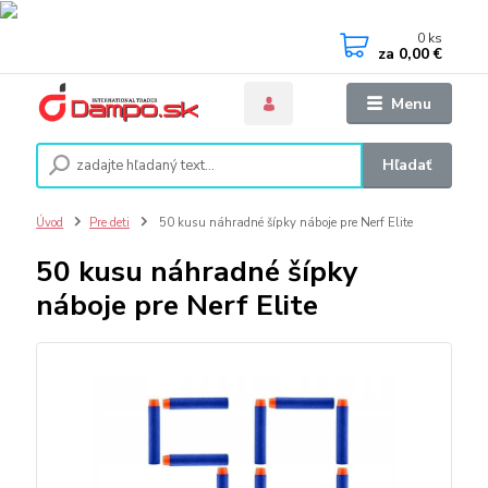
0
ks
za
0,00 €
Menu
Hľadať
Úvod
Pre deti
50 kusu náhradné šípky náboje pre Nerf Elite
50 kusu náhradné šípky
náboje pre Nerf Elite