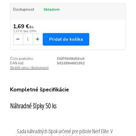
Dostupnosť
Skladom
1,69 €
/
ks
1,37 €
bez DPH
Pridať do košíka
Číslo produktu:
DSP0048x50szt
EAN kód:
5010994661052
Strážiť cenu / dostupnosť
Kompletné špecifikácie
Náhradné šípky 50 ks
Sada náhradných šípok určené pre pištole Nerf Elite. V