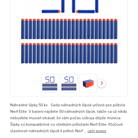
Náhradné šípky 50 ks Sada náhradných šípok určené pre pištole
Nerf Elite. V balení nájdete 50 náhradných šípok, takže sa už nikdy
nebudete musieť obávať, že vám počas súboja dôjde munícia.
Šípky sú kompatibilné so všetkými pištoľami Nerf Elite. Kľúčové
vlastnosti náhradných šípok k pištoli Nerf ...
celý popis