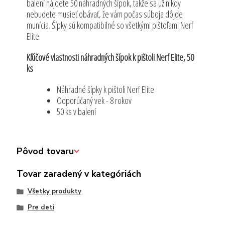
balení nájdete 50 náhradných šípok, takže sa už nikdy
nebudete musieť obávať, že vám počas súboja dôjde
munícia. Šípky sú kompatibilné so všetkými pištoľami Nerf
Elite.
Kľúčové vlastnosti náhradných šípok k pištoli Nerf Elite, 50
ks
Náhradné šípky k pištoli Nerf Elite
Odporúčaný vek - 8 rokov
50 ks v balení
Pôvod tovaru
Tovar zaradený v kategóriách
Všetky produkty
Pre deti