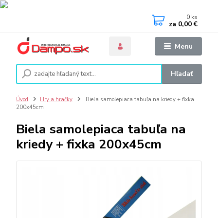
0
ks
za
0,00 €
Menu
Hľadať
Úvod
Hry a hračky
Biela samolepiaca tabuľa na kriedy + fixka
200x45cm
Biela samolepiaca tabuľa na
kriedy + fixka 200x45cm