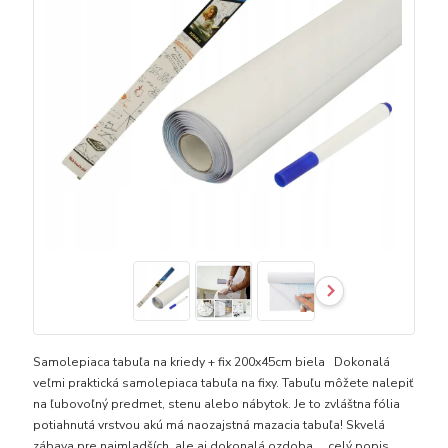
Samolepiaca tabuľa na kriedy + fix 200x45cm biela Dokonalá
veľmi praktická samolepiaca tabuľa na fixy. Tabuľu môžete nalepiť
na ľubovoľný predmet, stenu alebo nábytok. Je to zvláštna fólia
potiahnutá vrstvou akú má naozajstná mazacia tabuľa! Skvelá
zábava pre najmladších, ale aj dokonalá ozdoba ...
celý popis