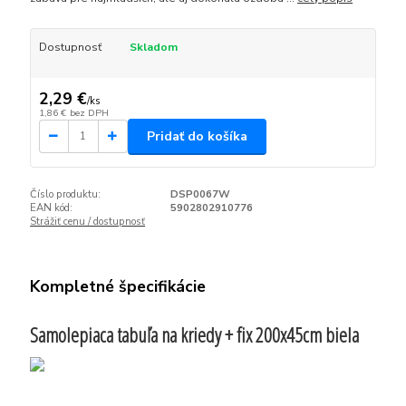
Dostupnosť
Skladom
2,29 €
/
ks
1,86 €
bez DPH
Pridať do košíka
Číslo produktu:
DSP0067W
EAN kód:
5902802910776
Strážiť cenu / dostupnosť
Kompletné špecifikácie
Samolepiaca tabuľa na kriedy + fix 200x45cm biela