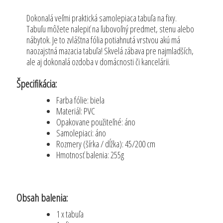
Dokonalá veľmi praktická samolepiaca tabuľa na fixy.
Tabuľu môžete nalepiť na ľubovoľný predmet, stenu alebo
nábytok. Je to zvláštna fólia potiahnutá vrstvou akú má
naozajstná mazacia tabuľa! Skvelá zábava pre najmladších,
ale aj dokonalá ozdoba v domácnosti či kancelárii.
Špecifikácia:
Farba fólie: biela
Materiál: PVC
Opakovane použiteľné: áno
Samolepiaci: áno
Rozmery (šírka / dĺžka): 45/200 cm
Hmotnosť balenia: 255g
Obsah balenia:
1 x tabuľa