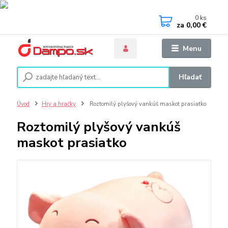
0
ks
za
0,00 €
Menu
Hľadať
Úvod
Hry a hračky
Roztomilý plyšový vankúš maskot prasiatko
Roztomilý plyšový vankúš
maskot prasiatko