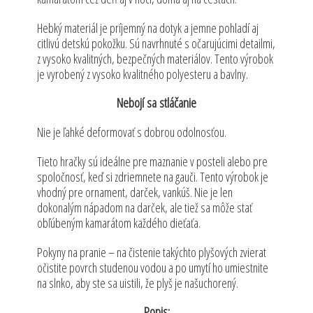
Hebký materiál je príjemný na dotyk a jemne pohladí aj
citlivú detskú pokožku. Sú navrhnuté s očarujúcimi detailmi,
z vysoko kvalitných, bezpečných materiálov. Tento výrobok
je vyrobený z vysoko kvalitného polyesteru a bavlny.
Nebojí sa stláčanie
Nie je ľahké deformovať s dobrou odolnosťou.
Tieto hračky sú ideálne pre maznanie v posteli alebo pre
spoločnosť, keď si zdriemnete na gauči. Tento výrobok je
vhodný pre ornament, darček, vankúš. Nie je len
dokonalým nápadom na darček, ale tiež sa môže stať
obľúbeným kamarátom každého dieťaťa.
Pokyny na pranie – na čistenie takýchto plyšových zvierat
očistite povrch studenou vodou a po umytí ho umiestnite
na slnko, aby ste sa uistili, že plyš je našuchorený.
Popis: