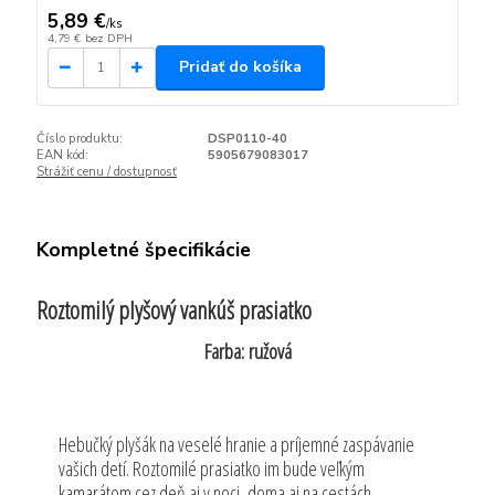
5,89 €
/
ks
4,79 €
bez DPH
Pridať do košíka
Číslo produktu:
DSP0110-40
EAN kód:
5905679083017
Strážiť cenu / dostupnosť
Kompletné špecifikácie
Roztomilý plyšový vankúš prasiatko
Farba: ružová
Hebučký plyšák na veselé hranie a príjemné zaspávanie
vašich detí. Roztomilé prasiatko im bude veľkým
kamarátom cez deň aj v noci, doma aj na cestách.