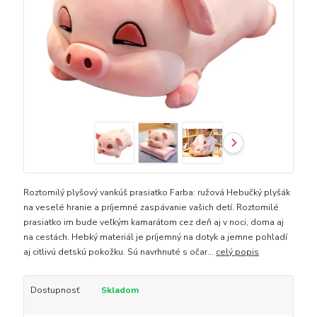
Roztomilý plyšový vankúš prasiatko Farba: ružová Hebučký plyšák
na veselé hranie a príjemné zaspávanie vašich detí. Roztomilé
prasiatko im bude veľkým kamarátom cez deň aj v noci, doma aj
na cestách. Hebký materiál je príjemný na dotyk a jemne pohladí
aj citlivú detskú pokožku. Sú navrhnuté s očar...
celý popis
Dostupnosť
Skladom