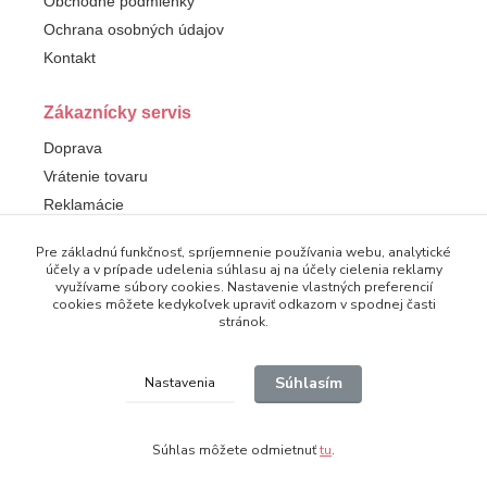
Obchodné podmienky
Ochrana osobných údajov
Kontakt
Zákaznícky servis
Doprava
Vrátenie tovaru
Reklamácie
Pre základnú funkčnosť, spríjemnenie používania webu, analytické
Sledujte nás
účely a v prípade udelenia súhlasu aj na účely cielenia reklamy
využívame súbory cookies. Nastavenie vlastných preferencií
Facebook
cookies môžete kedykoľvek upraviť odkazom v spodnej časti
stránok.
Súhlasím
Nastavenia
© 2025 Dampod. Všetky práva vyhradené.
Súhlas môžete odmietnuť
tu
.
Vytvorené na
Eshop-rychlo.sk