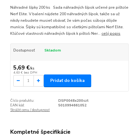
Náhradné šípky 200 ks Sada náhradných šípok určené pre pištole
Nerf Elite. V balení nájdete 200 náhradných šípok, takže sa už
nikdy nebudete musieť obávať, že vám počas súboja dôjde
munícia. Šípky sú kompatibilné so všetkými pištoľami Nerf Elite.
Kľúčové vlastnosti náhradných šípok k pištoli Ner...
celý popis
Dostupnosť
Skladom
5,69 €
/
ks
4,63 €
bez DPH
Pridať do košíka
Číslo produktu:
DSP0048x200szt
EAN kód:
5010994661052
Strážiť cenu / dostupnosť
Kompletné špecifikácie