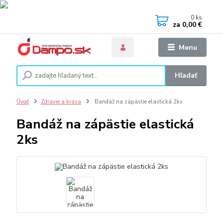
0
ks
za
0,00 €
Menu
Hľadať
Úvod
Zdravie a krása
Bandáž na zápästie elastická 2ks
Bandáž na zápästie elastická
2ks