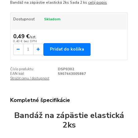
Bandáž na zápästie elastická 2ks Sada 2 ks
celý popis
Dostupnosť
Skladom
0,49 €
/
szt.
0,40 €
bez DPH
Pridať do košíka
Číslo produktu:
DSP0302
EAN kód:
5907443005867
Strážiť cenu / dostupnosť
Kompletné špecifikácie
Bandáž na zápästie elastická
2ks