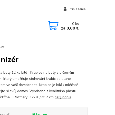
Prihlásenie
0
ks
za
0,00 €
izér
anizér
na boty 12 ks bílé Krabice na boty s s černým
, který umožňuje stohování krabic se stane
m ve vaší domácnosti. Krabice je bílá / mléčná/.
te si svůj domov. Vyrobeno z kvalitního plastu.
údržba. Rozměry: 32x20,5x12 cm
celý popis
upnosť
Skladom