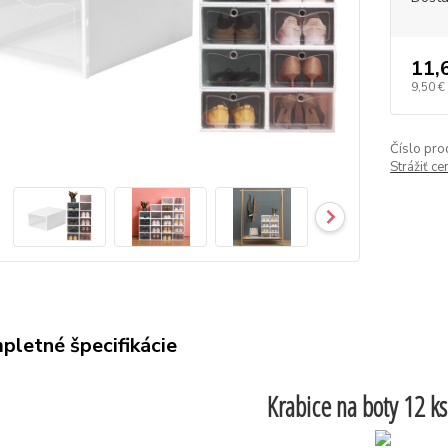
11,
9,50 €
Číslo pro
Strážiť c
pletné špecifikácie
Krabice na boty 12 ks