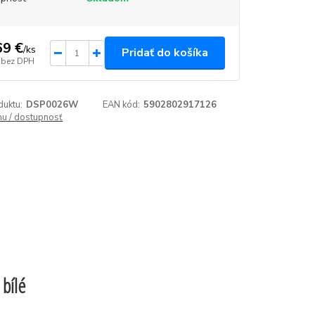
69 €
/
ks
Pridať do košíka
bez DPH
duktu:
DSP0026W
EAN kód:
5902802917126
enu / dostupnosť
 bílé