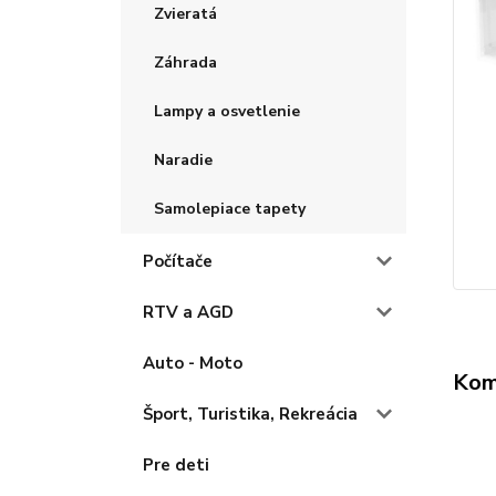
Zvieratá
Záhrada
Lampy a osvetlenie
Naradie
Samolepiace tapety
Počítače
RTV a AGD
Auto - Moto
Kom
Šport, Turistika, Rekreácia
Pre deti