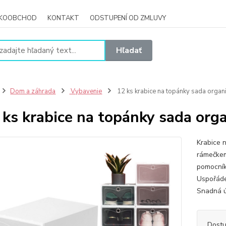
ĽKOOBCHOD
KONTAKT
ODSTUPENÍ OD ZMLUVY
Hľadať
Dom a záhrada
Vybavenie
12 ks krabice na topánky sada organ
 ks krabice na topánky sada org
Krabice 
rámečkem
pomocníke
Uspořádej
Snadná 
Dost