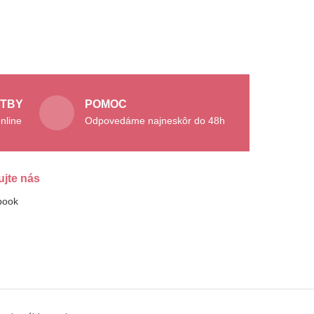
ATBY
POMOC
nline
Odpovedáme najneskôr do 48h
ujte nás
book