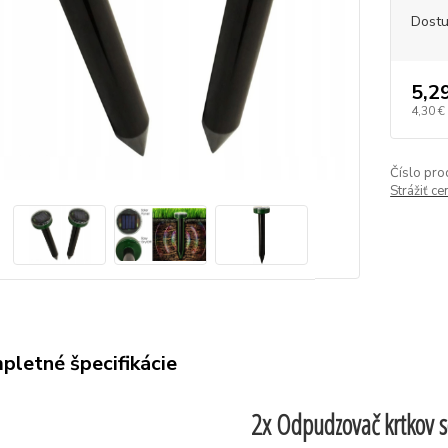
Dost
5,2
4,30 €
Číslo pro
Strážiť c
pletné špecifikácie
2x Odpudzovač krtkov s