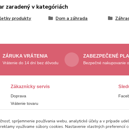
ar zaradený v kategóriách
šetky produkty
Dom a záhrada
Záhra
ZÁRUKA VRÁTENIA
ZABEZPEČENÉ PL
Vrátenie do 14 dní bez dôvodu
Bezpečné nakupovanie o
Zákaznícky servis
Sled
Doprava
Face
Vrátenie tovaru
Reklamácie
čnosť, spríjemnenie používania webu, analytické účely a v prípade udel
a reklamy využívame súbory cookies. Nastavenie vlastných preferencií 