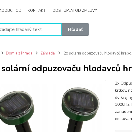
ĽKOOBCHOD
KONTAKT
ODSTUPENÍ OD ZMLUVY
Hľadať
Dom a záhrada
Záhrada
2x solární odpuzovaču hlodavců hraboši
 solární odpuzovaču hlodavců hr
2x Odpud
krtkov, n
do krajin
1000Hz. 
zariaden
emitovan