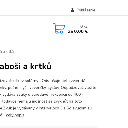
Prihlásenie
0
ks
za
0,00 €
 a krtků
aboši a krtků
zovač krtkov solárny Odstašuje tieto zvieratá:
orky, poľné myši, veveričky, sysľov. Odpudzovač vložíte
y, vydáva zvuky o striedavé frekvencii od 400 -
Hlodavce nemajú možnosť sa zvyknúť na toto
ie.Zvuk je vydávaný v intervaloch 3 s.So zvukom sú
é...
celý popis