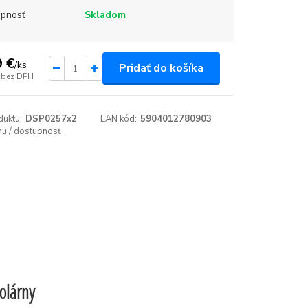
upnosť
Skladom
9 €
/
ks
Pridať do košíka
bez DPH
duktu:
DSP0257x2
EAN kód:
5904012780903
enu / dostupnosť
olárny