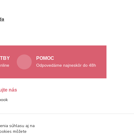
da
ATBY
POMOC
nline
Odpovedáme najneskôr do 48h
ujte nás
book
enia súhlasu aj na
cookies môžete