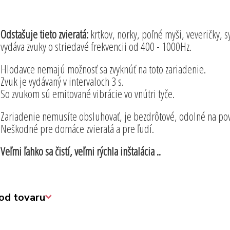
Odstašuje tieto zvieratá:
krtkov, norky, poľné myši, veveričky, s
vydáva zvuky o striedavé frekvencii od 400 - 1000Hz.
Hlodavce nemajú možnosť sa zvyknúť na toto zariadenie.
Zvuk je vydávaný v intervaloch 3 s.
So zvukom sú emitované vibrácie vo vnútri tyče.
Zariadenie nemusíte obsluhovať, je bezdrôtové, odolné na p
Neškodné pre domáce zvieratá a pre ľudí.
Veľmi ľahko sa čistí, veľmi rýchla inštalácia ..
od tovaru