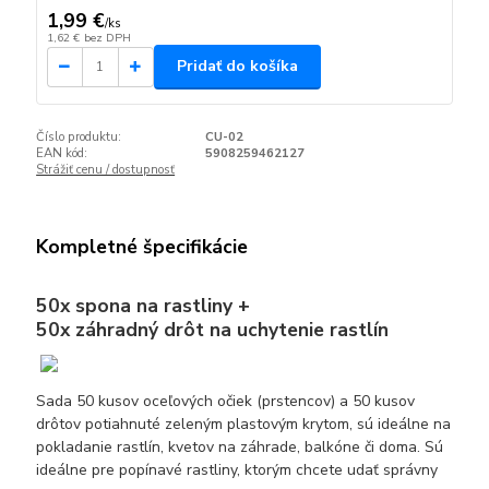
1,99 €
/
ks
1,62 €
bez DPH
Pridať do košíka
Číslo produktu:
CU-02
EAN kód:
5908259462127
Strážiť cenu / dostupnosť
Kompletné špecifikácie
50x spona na rastliny +
50x záhradný drôt na uchytenie rastlín
Sada 50 kusov oceľových očiek (prstencov) a 50 kusov
drôtov potiahnuté zeleným plastovým krytom, sú ideálne na
pokladanie rastlín, kvetov na záhrade, balkóne či doma. Sú
ideálne pre popínavé rastliny, ktorým chcete udať správny