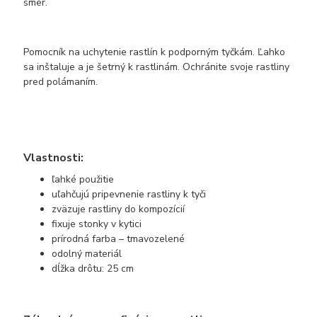
smer.
Pomocník na uchytenie rastlín k podporným tyčkám. Ľahko
sa inštaluje a je šetrný k rastlinám. Ochránite svoje rastliny
pred polámaním.
Vlastnosti:
ľahké použitie
uľahčujú pripevnenie rastliny k tyči
zväzuje rastliny do kompozícií
fixuje stonky v kytici
prírodná farba – tmavozelené
odolný materiál
dĺžka drôtu: 25 cm