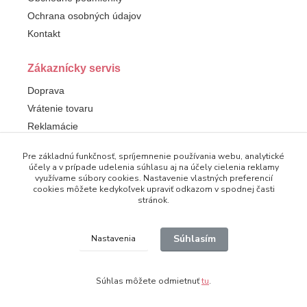
Ochrana osobných údajov
Kontakt
Zákaznícky servis
Doprava
Vrátenie tovaru
Reklamácie
Pre základnú funkčnosť, spríjemnenie používania webu, analytické
Sledujte nás
účely a v prípade udelenia súhlasu aj na účely cielenia reklamy
využívame súbory cookies. Nastavenie vlastných preferencií
Facebook
cookies môžete kedykoľvek upraviť odkazom v spodnej časti
stránok.
Súhlasím
Nastavenia
© 2025 Dampod. Všetky práva vyhradené.
Súhlas môžete odmietnuť
tu
.
Vytvorené na
Eshop-rychlo.sk