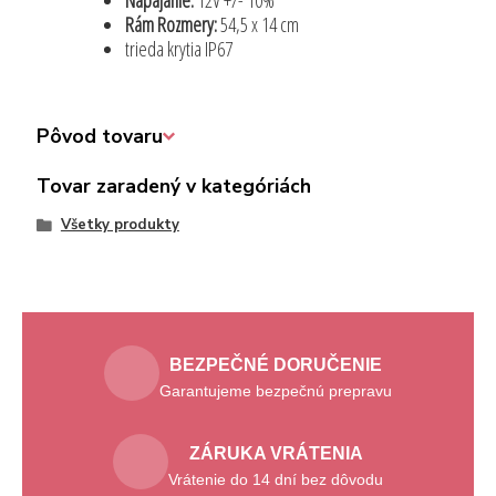
Napájanie:
12V +/- 10%
Rám Rozmery:
54,5 x 14 cm
trieda krytia IP67
Pôvod tovaru
Tovar zaradený v kategóriách
Všetky produkty
BEZPEČNÉ DORUČENIE
Garantujeme bezpečnú prepravu
ZÁRUKA VRÁTENIA
Vrátenie do 14 dní bez dôvodu