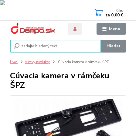
0
ks
za
0,00 €
Menu
Hľadať
Úvod
Všetky produkty
Cúvacia kamera v rámčeku ŠPZ
Cúvacia kamera v rámčeku
ŠPZ