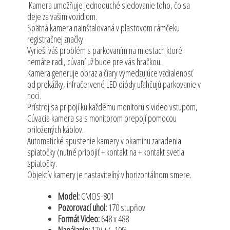
Kamera umožňuje jednoduché sledovanie toho, čo sa
deje za vašim vozidlom.
Spätná kamera nainštalovaná v plastovom rámčeku
registračnej značky.
Vyrieši váš problém s parkovaním na miestach ktoré
nemáte radi, cúvaní už bude pre vás hračkou.
Kamera generuje obraz a čiary vymedzujúce vzdialenosť
od prekážky, infračervené LED diódy uľahčujú parkovanie v
noci.
Prístroj sa pripojí ku každému monitoru s video vstupom,
Cúvacia kamera sa s monitorom prepojí pomocou
priložených káblov.
Automatické spustenie kamery v okamihu zaradenia
spiatočky (nutné pripojiť + kontakt na + kontakt svetla
spiatočky.
Objektív kamery je nastaviteľný v horizontálnom smere.
Model:
CMOS-801
Pozorovací uhol:
170 stupňov
Formát Video:
648 x 488