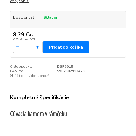
celý popis
Dostupnosť
Skladom
8,29 €
/
ks
6,74 €
bez DPH
Pridať do košíka
Číslo produktu:
DSP0015
EAN kód:
5902802912473
Strážiť cenu / dostupnosť
Kompletné špecifikácie
Cúvacia kamera v rámčeku