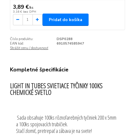
3,89 €
/
ks
3,16 €
bez DPH
Pridať do košíka
Číslo produktu:
DSP0288
EAN kód:
6910574585947
Strážiť cenu / dostupnosť
Kompletné špecifikácie
LIGHT IN TUBES SVIETIACE TYČINKY 100KS
CHEMICKÉ SVETLO
Sada obsahuje 100ks rôznofarebných tyčiniek 200 x 5mm
a 100ks spojovacích trubičiek.
Stačí zlomiť, pretrepať a zábava je na svete!