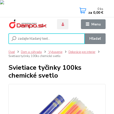
0
ks
za
0,00 €
Menu
Hľadať
Úvod
Dom a záhrada
Vybavenie
Dekorácie pre interier
Svietiace tyčinky 100ks chemické svetlo
Svietiace tyčinky 100ks
chemické svetlo