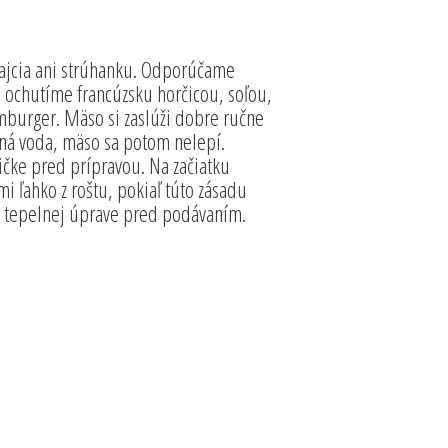
ajcia ani strúhanku. Odporúčame
i ochutíme francúzsku horčicou, soľou,
burger. Mäso si zaslúži dobre ručne
ná voda, mäso sa potom nelepí.
čke pred prípravou. Na začiatku
i ľahko z roštu, pokiaľ túto zásadu
po tepelnej úprave pred podávaním.