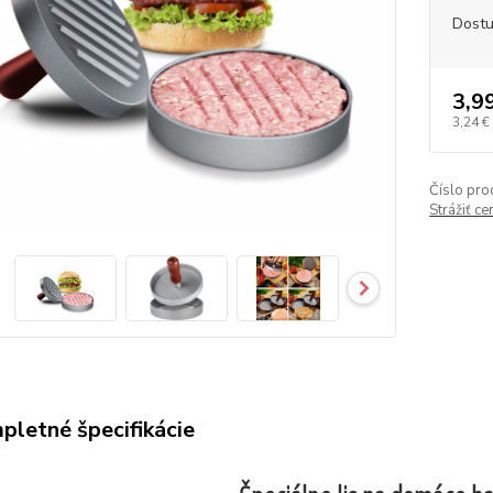
Dost
3,9
3,24 €
Číslo pro
Strážiť c
pletné špecifikácie