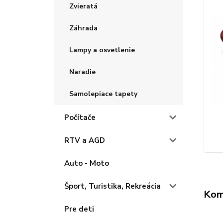
Zvieratá
Záhrada
Lampy a osvetlenie
Naradie
Samolepiace tapety
Počítače
RTV a AGD
Auto - Moto
Šport, Turistika, Rekreácia
Kom
Pre deti