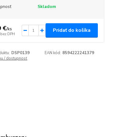
upnosť
Skladom
9 €
/
ks
Pridať do košíka
bez DPH
duktu:
DSP0139
EAN kód:
8594222241379
enu / dostupnosť