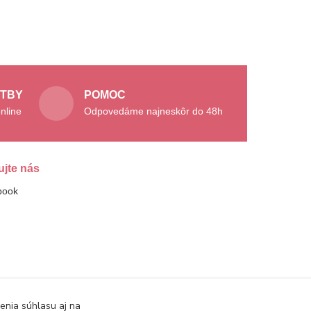
ATBY
POMOC
nline
Odpovedáme najneskôr do 48h
ujte nás
book
enia súhlasu aj na