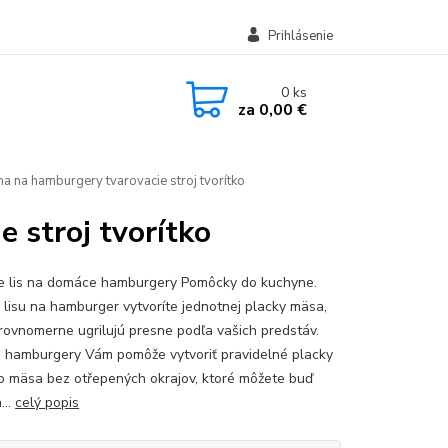
Prihlásenie
0
ks
za
0,00 €
ma na hamburgery tvarovacie stroj tvorítko
 stroj tvorítko
e lis na domáce hamburgery Pomôcky do kuchyne.
lisu na hamburger vytvoríte jednotnej placky mäsa,
 rovnomerne ugrilujú presne podľa vašich predstáv.
 hamburgery Vám pomôže vytvoriť pravidelné placky
o mäsa bez otřepených okrajov, ktoré môžete buď
...
celý popis