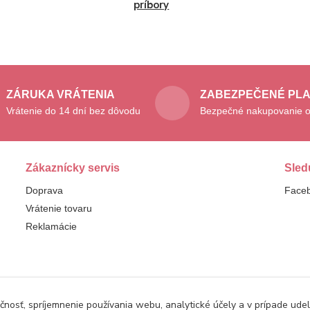
príbory
ZÁRUKA VRÁTENIA
ZABEZPEČENÉ PL
Vrátenie do 14 dní bez dôvodu
Bezpečné nakupovanie o
Zákaznícky servis
Sled
Doprava
Face
Vrátenie tovaru
Reklamácie
čnosť, spríjemnenie používania webu, analytické účely a v prípade udel
© 2025 Dampod. Všetky práva vyhradené.