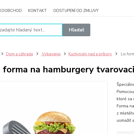
ĽKOOBCHOD
KONTAKT
ODSTUPENÍ OD ZMLUVY
Hľadať
Dom a záhrada
Vybavenie
Kuchynský riad a príbory
Lis for
s forma na hamburgery tvarovacie
Špeciáln
Pomocou 
ktoré sa
Forma na
z mletéh
usmažiť a