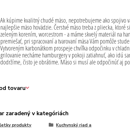
Ak kúpime kvalitný chudé mäso, nepotrebujeme ako spojivo v
najlepšie mäso hovädzie. Čerstvé mäso treba z pliecka, ktoré s
zeleným korením, worcestrom - a máme skvelý materiál na ham
premiešať, pri spracovaní a tvarovaní mäsa Vám pomôže stude
Vytvoreným karbonátkom prospeje chvíľka odpočinku v chladni
grilovanie necháme hamburgery v pokoji zatiahnuť, ako idú sam
dodržíme, čisto je obrátime. Mäso si musí ale odpočinúť aj 
od tovaru
ar zaradený v kategóriách
šetky produkty
Kuchynský riad a