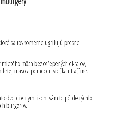
hamburgery
ktoré sa rovnomerne ugrilujú presne
z mletého mäsa bez otřepených okrajov,
amletej mäso a pomocou viečka utlačíme.
ýmto dvojdielnym lisom vám to pôjde rýchlo
ch burgerov.