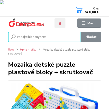
0
ks
za
0,00 €
Menu
Hľadať
Úvod
Hry a hračky
Mozaika detské puzzle plastové bloky +
skrutkovač
Mozaika detské puzzle
plastové bloky + skrutkovač