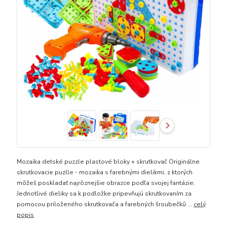
Mozaika detské puzzle plastové bloky + skrutkovač Originálne
skrutkovacie puzlle - mozaika s farebnými dielikmi, z ktorých
môžeš poskladať najrôznejšie obrazce podľa svojej fantázie.
Jednotlivé dieliky sa k podložke pripevňujú skrutkovaním za
pomocou priloženého skrutkovača a farebných šroubečků ...
celý
popis