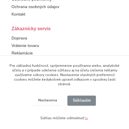
Ochrana osobných údajov
Kontakt
Zákaznícky servis
Doprava
Vrátenie tovaru
Reklamácie
Pre základnú funkčnosť, spríjemnenie používania webu, analytické
Sledujte nás
účely a v prípade udelenia súhlasu aj na účely cielenia reklamy
využívame súbory cookies. Nastavenie vlastných preferencií
Facebook
cookies môžete kedykoľvek upraviť odkazom v spodnej časti
stránok.
Súhlasím
Nastavenia
© 2025 Dampod. Všetky práva vyhradené.
Súhlas môžete odmietnuť
tu
.
Vytvorené na
Eshop-rychlo.sk