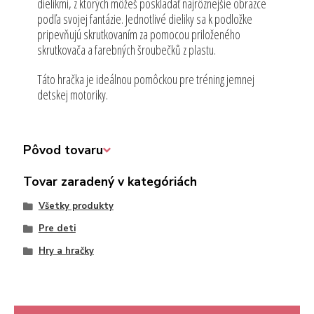
dielikmi, z ktorých môžeš poskladať najrôznejšie obrazce
podľa svojej fantázie. Jednotlivé dieliky sa k podložke
pripevňujú skrutkovaním za pomocou priloženého
skrutkovača a farebných šroubečků z plastu.
Táto hračka je ideálnou pomôckou pre tréning jemnej
detskej motoriky.
Pôvod tovaru
Tovar zaradený v kategóriách
Všetky produkty
Pre deti
Hry a hračky