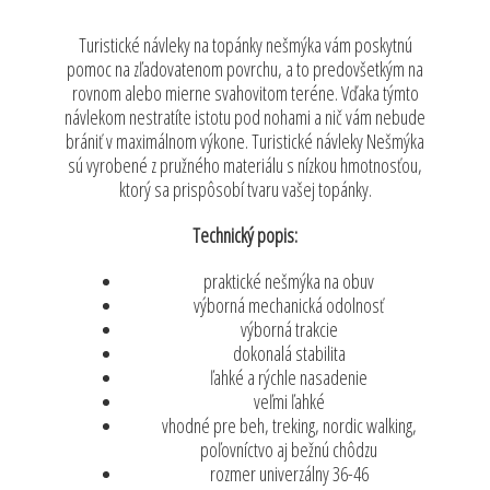
Turistické návleky na topánky nešmýka vám poskytnú
pomoc na zľadovatenom povrchu, a to predovšetkým na
rovnom alebo mierne svahovitom teréne. Vďaka týmto
návlekom nestratíte istotu pod nohami a nič vám nebude
brániť v maximálnom výkone. Turistické návleky Nešmýka
sú vyrobené z pružného materiálu s nízkou hmotnosťou,
ktorý sa prispôsobí tvaru vašej topánky.
Technický popis:
praktické nešmýka na obuv
výborná mechanická odolnosť
výborná trakcie
dokonalá stabilita
ľahké a rýchle nasadenie
veľmi ľahké
vhodné pre beh, treking, nordic walking,
poľovníctvo aj bežnú chôdzu
rozmer univerzálny 36-46