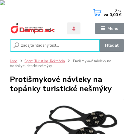
0
ks
za
0,00 €
Menu
Hľadať
Úvod
Šport, Turistika, Rekreácia
Protišmykové návleky na
topánky turistické nešmýky
Protišmykové návleky na
topánky turistické nešmýky