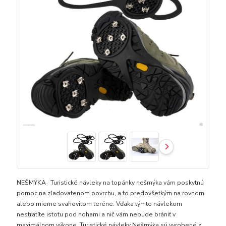
NEŠMÝKA Turistické návleky na topánky nešmýka vám poskytnú
pomoc na zľadovatenom povrchu, a to predovšetkým na rovnom
alebo mierne svahovitom teréne. Vďaka týmto návlekom
nestratíte istotu pod nohami a nič vám nebude brániť v
maximálnom výkone. Turistické návleky Nešmýka sú vyrobené z