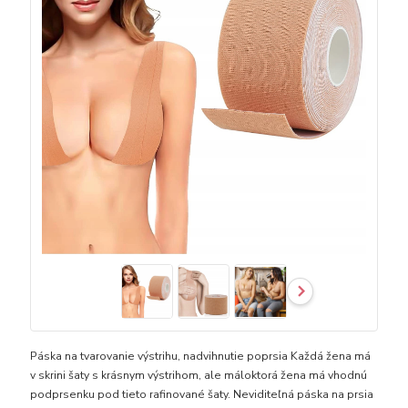
Páska na tvarovanie výstrihu, nadvihnutie poprsia Každá žena má
v skrini šaty s krásnym výstrihom, ale máloktorá žena má vhodnú
podprsenku pod tieto rafinované šaty. Neviditeľná páska na prsia