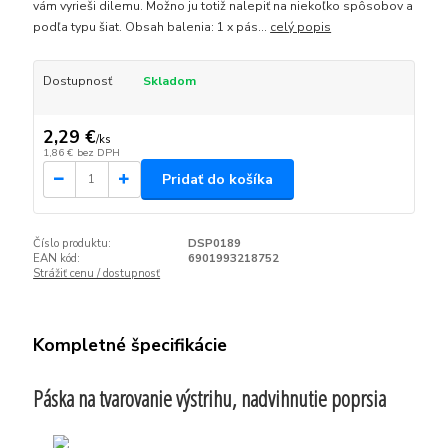
vám vyrieši dilemu. Možno ju totiž nalepiť na niekoľko spôsobov a
podľa typu šiat. Obsah balenia: 1 x pás...
celý popis
Dostupnosť
Skladom
2,29 €
/
ks
1,86 €
bez DPH
Pridať do košíka
Číslo produktu:
DSP0189
EAN kód:
6901993218752
Strážiť cenu / dostupnosť
Kompletné špecifikácie
Páska na tvarovanie výstrihu, nadvihnutie poprsia