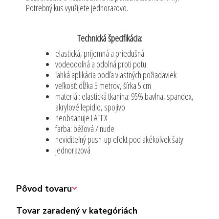
Potrebný kus využijete jednorazovo.
Technická špecifikácia:
elastická, príjemná a priedušná
vodeodolná a odolná proti potu
ľahká aplikácia podľa vlastných požiadaviek
veľkosť: dĺžka 5 metrov, šírka 5 cm
materiál: elastická tkanina: 95% bavlna, spandex,
akrylové lepidlo, spojivo
neobsahuje LATEX
farba: béžová / nude
neviditeľný push-up efekt pod akékoľvek šaty
jednorazová
Pôvod tovaru
Tovar zaradený v kategóriách