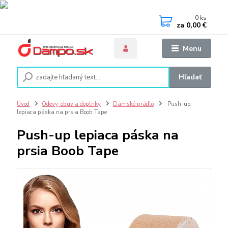
0
ks
za
0,00 €
Menu
Hľadať
Úvod
Odevy, obuv a doplnky
Damské prádlo
Push-up
lepiaca páska na prsia Boob Tape
Push-up lepiaca páska na
prsia Boob Tape