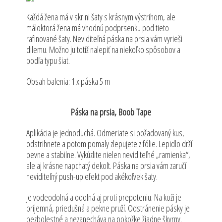
Každá žena má v skrini šaty s krásnym výstrihom, ale
máloktorá žena má vhodnú podprsenku pod tieto
rafinované šaty. Neviditeľná páska na prsia vám vyrieši
dilemu. Možno ju totiž nalepiť na niekoľko spôsobov a
podľa typu šiat.
Obsah balenia: 1 x páska 5 m
Páska na prsia, Boob Tape
Aplikácia je jednoduchá. Odmeriate si požadovaný kus,
odstrihnete a potom pomaly zlepujete z fólie. Lepidlo drží
pevne a stabilne. Vykúzlite nielen neviditeľné „ramienka“,
ale aj krásne napchatý dekolt. Páska na prsia vám zaručí
neviditeľný push-up efekt pod akékoľvek šaty.
Je vodeodolná a odolná aj proti prepoteniu. Na koži je
príjemná, priedušná a pekne pruží. Odstránenie pásky je
bezbolestné a nezanecháva na pokožke žiadne škvrny.