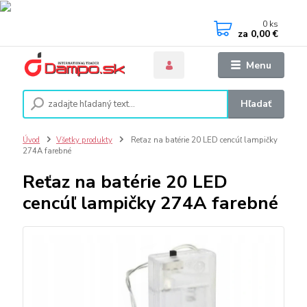
0
ks
za
0,00 €
Menu
Hľadať
Úvod
Všetky produkty
Reťaz na batérie 20 LED cencúľ lampičky
274A farebné
Reťaz na batérie 20 LED
cencúľ lampičky 274A farebné