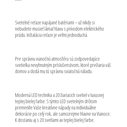
Svetelné reťaze napájané batériami – už nikdy si
nebudete musieť lámať hlavu s prívodom elektrického
prúdu. Inštalácia reťaze je veľmi jednoduchá.
Pre správnu vianočnú atmosféru sú zodpovedajúce
svetielka nevyhnutným príslušenstvom, ktoré prežiaria váš
domov a dodá mu tú správnu sviatočnú náladu.
Moderná LED technika a 20 žiariacich svetiel v luxusnej
teplej bielej farbe. S týmto LED svetelným drôtom
premeníte Vaše kreatívne nápady na individuálne
dekorácie po celý rok, ale samozrejme hlavne na Vianoce.
K dostaniu aj s 20 svetlami av teplej bielej farbe.