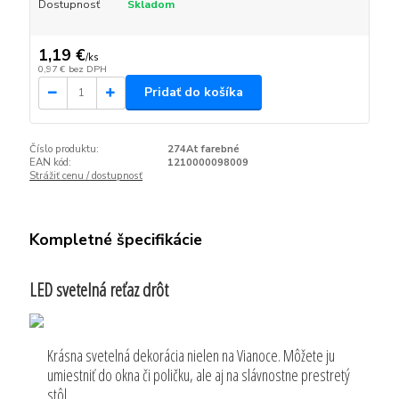
Dostupnosť
Skladom
1,19 €
/
ks
0,97 €
bez DPH
Pridať do košíka
Číslo produktu:
274At farebné
EAN kód:
1210000098009
Strážiť cenu / dostupnosť
Kompletné špecifikácie
LED svetelná reťaz drôt
Krásna svetelná dekorácia nielen na Vianoce. Môžete ju
umiestniť do okna či poličku, ale aj na slávnostne prestretý
stôl.