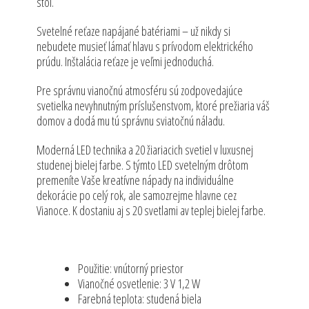
stôl.
Svetelné reťaze napájané batériami – už nikdy si
nebudete musieť lámať hlavu s prívodom elektrického
prúdu. Inštalácia reťaze je veľmi jednoduchá.
Pre správnu vianočnú atmosféru sú zodpovedajúce
svetielka nevyhnutným príslušenstvom, ktoré prežiaria váš
domov a dodá mu tú správnu sviatočnú náladu.
Moderná LED technika a 20 žiariacich svetiel v luxusnej
studenej bielej farbe. S týmto LED svetelným drôtom
premeníte Vaše kreatívne nápady na individuálne
dekorácie po celý rok, ale samozrejme hlavne cez
Vianoce. K dostaniu aj s 20 svetlami av teplej bielej farbe.
Použitie: vnútorný priestor
Vianočné osvetlenie: 3 V 1,2 W
Farebná teplota: studená biela