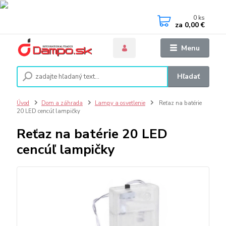
0
ks
za
0,00 €
Menu
Hľadať
Úvod
Dom a záhrada
Lampy a osvetlenie
Reťaz na batérie
20 LED cencúľ lampičky
Reťaz na batérie 20 LED
cencúľ lampičky