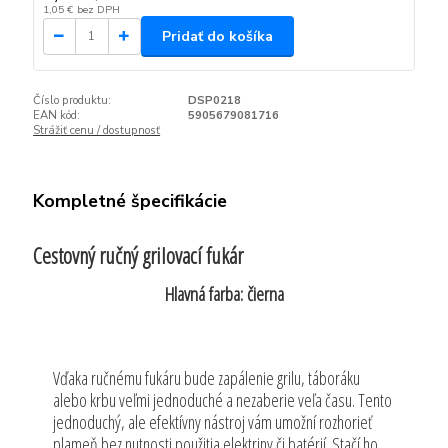
1,05 €
bez DPH
Pridať do košíka
Číslo produktu:
DSP0218
EAN kód:
5905679081716
Strážiť cenu / dostupnosť
Kompletné špecifikácie
Cestovný ručný grilovací fukár
Hlavná farba: čierna
Vďaka ručnému fukáru bude zapálenie grilu, táboráku
alebo krbu veľmi jednoduché a nezaberie veľa času. Tento
jednoduchý, ale efektívny nástroj vám umožní rozhorieť
plameň bez nutnosti použitia elektriny či batérií. Stačí ho