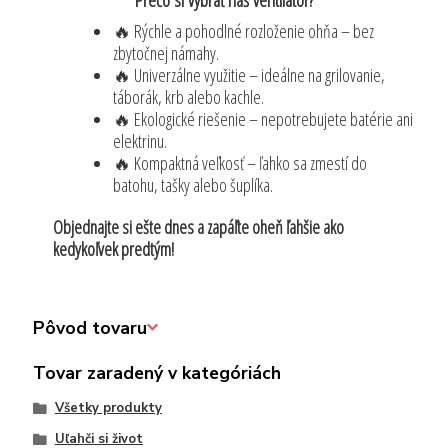
Prečo si vybrať náš ventilátor?
🔥 Rýchle a pohodlné rozloženie ohňa – bez
zbytočnej námahy.
🔥 Univerzálne využitie – ideálne na grilovanie,
táborák, krb alebo kachle.
🔥 Ekologické riešenie – nepotrebujete batérie ani
elektrinu.
🔥 Kompaktná veľkosť – ľahko sa zmestí do
batohu, tašky alebo šuplíka.
Objednajte si ešte dnes a zapáľte oheň ľahšie ako
kedykoľvek predtým!
Pôvod tovaru
Tovar zaradený v kategóriách
Všetky produkty
Uľahči si život