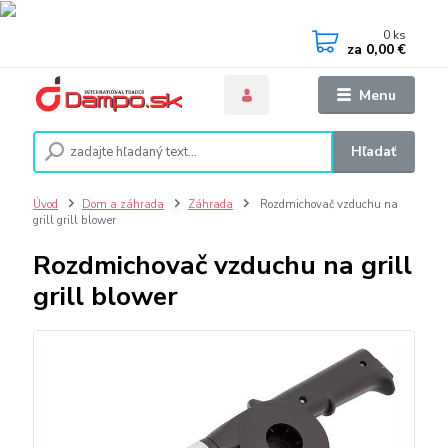
0
ks
za
0,00 €
Menu
Hľadať
Úvod
Dom a záhrada
Záhrada
Rozdmichovač vzduchu na
grill grill blower
Rozdmichovač vzduchu na grill
grill blower