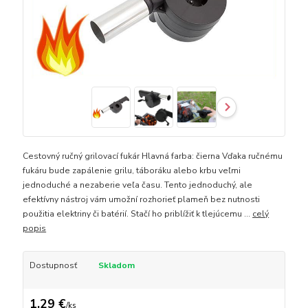
Cestovný ručný grilovací fukár Hlavná farba: čierna Vďaka ručnému
fukáru bude zapálenie grilu, táboráku alebo krbu veľmi
jednoduché a nezaberie veľa času. Tento jednoduchý, ale
efektívny nástroj vám umožní rozhorieť plameň bez nutnosti
použitia elektriny či batérií. Stačí ho priblížiť k tlejúcemu ...
celý
popis
Dostupnosť
Skladom
1,29 €
/
ks