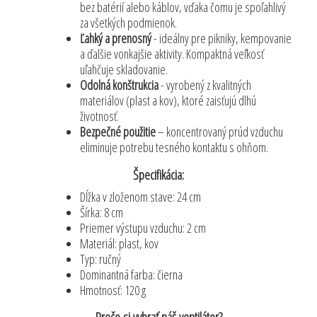
bez batérií alebo káblov, vďaka čomu je spoľahlivý
za všetkých podmienok.
Ľahký a prenosný
- ideálny pre pikniky, kempovanie
a ďalšie vonkajšie aktivity. Kompaktná veľkosť
uľahčuje skladovanie.
Odolná konštrukcia
- vyrobený z kvalitných
materiálov (plast a kov), ktoré zaisťujú dlhú
životnosť.
Bezpečné použitie
– koncentrovaný prúd vzduchu
eliminuje potrebu tesného kontaktu s ohňom.
Špecifikácia:
Dĺžka v zloženom stave: 24 cm
Šírka: 8 cm
Priemer výstupu vzduchu: 2 cm
Materiál: plast, kov
Typ: ručný
Dominantná farba: čierna
Hmotnosť: 120 g