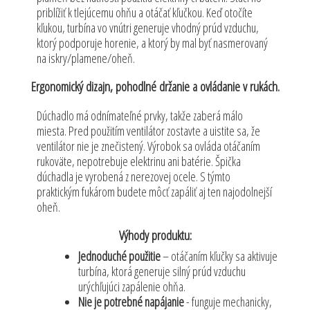
priblížiť k tlejúcemu ohňu a otáčať kľučkou. Keď otočíte
kľukou, turbína vo vnútri generuje vhodný prúd vzduchu,
ktorý podporuje horenie, a ktorý by mal byť nasmerovaný
na iskry/plamene/oheň.
Ergonomický dizajn, pohodlné držanie a ovládanie v rukách.
Dúchadlo má odnímateľné prvky, takže zaberá málo
miesta. Pred použitím ventilátor zostavte a uistite sa, že
ventilátor nie je znečistený. Výrobok sa ovláda otáčaním
rukoväte, nepotrebuje elektrinu ani batérie. Špička
dúchadla je vyrobená z nerezovej ocele. S týmto
praktickým fukárom budete môcť zapáliť aj ten najodolnejší
oheň.
Výhody produktu:
Jednoduché použitie
– otáčaním kľučky sa aktivuje
turbína, ktorá generuje silný prúd vzduchu
urýchľujúci zapálenie ohňa.
Nie je potrebné napájanie
- funguje mechanicky,