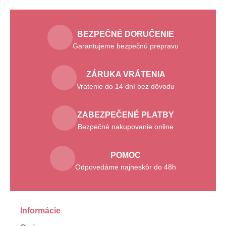
BEZPEČNÉ DORUČENIE
Garantujeme bezpečnú prepravu
ZÁRUKA VRÁTENIA
Vrátenie do 14 dní bez dôvodu
ZABEZPEČENÉ PLATBY
Bezpečné nakupovanie online
POMOC
Odpovedáme najneskôr do 48h
Informácie