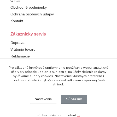
O nás
Obchodné podmienky
Ochrana osobných údajov
Kontakt
Zákaznícky servis
Doprava
Vrátenie tovaru
Reklamácie
Pre základnú funkčnosť, spríjemnenie používania webu, analytické
Sledujte nás
účely a v prípade udelenia súhlasu aj na účely cielenia reklamy
využívame súbory cookies. Nastavenie vlastných preferencií
Facebook
cookies môžete kedykoľvek upraviť odkazom v spodnej časti
stránok.
Súhlasím
Nastavenia
© 2025 Dampod. Všetky práva vyhradené.
Súhlas môžete odmietnuť
tu
.