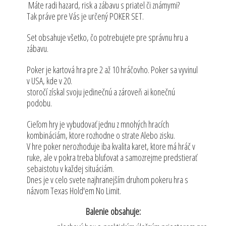
Máte radi hazard, risk a zábavu s priatel či známymi?
Tak práve pre Vás je určený POKER SET.
Set obsahuje všetko, čo potrebujete pre správnu hru a
zábavu.
Poker je kartová hra pre 2 až 10 hráčovho. Poker sa vyvinul
v USA, kde v 20.
storočí získal svoju jedinečnú a zároveň ai konečnú
podobu.
Cieľom hry je vybudovať jednu z mnohých hracích
kombináciám, ktore rozhodne o strate Alebo zisku.
V hre poker nerozhoduje iba kvalita karet, ktore má hráč v
ruke, ale v pokra treba blufovat a samozrejme predstierať
sebaistotu v každej situáciám.
Dnes je v celo svete najhranejším druhom pokeru hra s
názvom Texas Hold'em No Limit.
Balenie obsahuje: