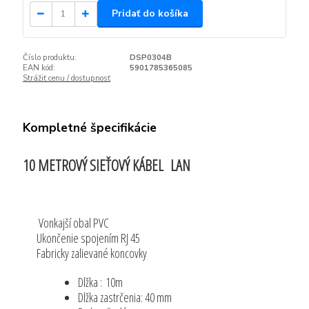
Pridať do košíka
Číslo produktu:
DSP0304B
EAN kód:
5901785365085
Strážiť cenu / dostupnosť
Kompletné špecifikácie
10 METROVÝ SIEŤOVÝ KÁBEL LAN
Vonkajší obal PVC
Ukončenie spojením RJ 45
Fabricky zalievané koncovky
Dlžka : 10m
Dlžka zastrčenia: 40 mm