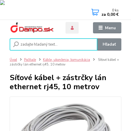
0
ks
za
0,00 €
Menu
Hľadať
Úvod
Počítače
Káble, ukončenia, komunikácia
Síťové kábel +
zástrčky lán ethernet rj45, 10 metrov
Síťové kábel + zástrčky lán
ethernet rj45, 10 metrov