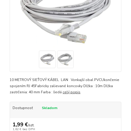
10 METROVÝ SIEŤOVÝ KÁBEL LAN Vonkajší obal PVCUkončenie
spojením RJ 45Fabricky zalievané koncovky Dlžka : 10m Dlžka
zastrčenia: 40 mm Farba : šedá
celý popis
Dostupnosť
Skladom
1,99 €
/
szt.
1,62 €
bez DPH