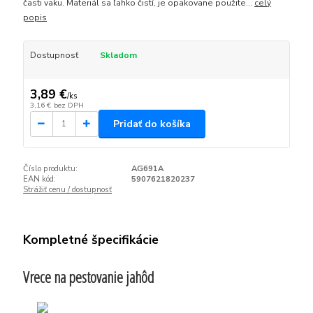
časti vaku. Materiál sa ľahko čistí, je opakovane použite...
celý
popis
Dostupnosť
Skladom
3,89 €
/
ks
3,16 €
bez DPH
Pridať do košíka
Číslo produktu:
AG691A
EAN kód:
5907621820237
Strážiť cenu / dostupnosť
Kompletné špecifikácie
Vrece na pestovanie jahôd