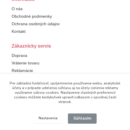
O nás
Obchodné podmienky
Ochrana osobných údajov
Kontakt
Zákaznícky servis
Doprava
Vrátenie tovaru
Reklamácie
Pre základnú funkčnosť, spríjemnenie používania webu, analytické
Sledujte nás
účely a v prípade udelenia súhlasu aj na účely cielenia reklamy
využívame súbory cookies. Nastavenie vlastných preferencií
Facebook
cookies môžete kedykoľvek upraviť odkazom v spodnej časti
stránok.
Súhlasím
Nastavenia
© 2025 Dampod. Všetky práva vyhradené.