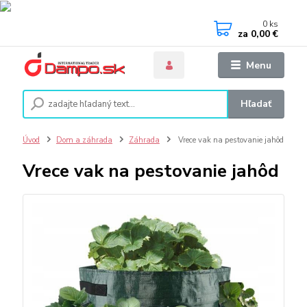
0
ks
za
0,00 €
Menu
Hľadať
Úvod
Dom a záhrada
Záhrada
Vrece vak na pestovanie jahôd
Vrece vak na pestovanie jahôd