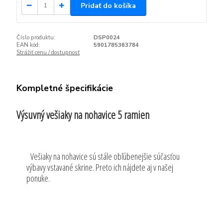
Pridať do košíka
Číslo produktu:
DSP0024
EAN kód:
5901785363784
Strážiť cenu / dostupnosť
Kompletné špecifikácie
Výsuvný vešiaky na nohavice 5 ramien
Vešiaky na nohavice sú stále obľúbenejšie súčasťou
výbavy vstavané skrine. Preto ich nájdete aj v našej
ponuke.