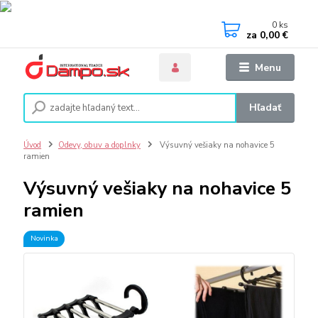
0
ks
za
0,00 €
Menu
Hľadať
Úvod
Odevy, obuv a doplnky
Výsuvný vešiaky na nohavice 5
ramien
Výsuvný vešiaky na nohavice 5
ramien
Novinka