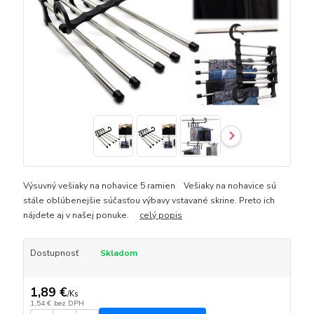
Výsuvný vešiaky na nohavice 5 ramien Vešiaky na nohavice sú
stále obľúbenejšie súčasťou výbavy vstavané skrine. Preto ich
nájdete aj v našej ponuke.
celý popis
Dostupnosť
Skladom
1,89 €
/
Ks
1,54 €
bez DPH