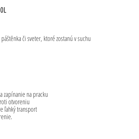
10L
páštěnka či sveter, ktoré zostanú v suchu
.
ia zapínanie na pracku
roti otvoreniu
e ľahký transport
renie.