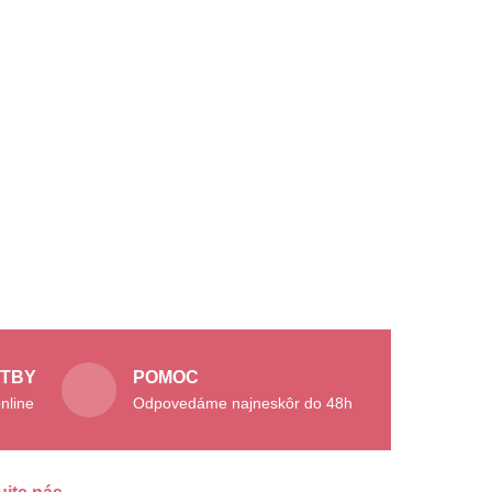
ATBY
POMOC
nline
Odpovedáme najneskôr do 48h