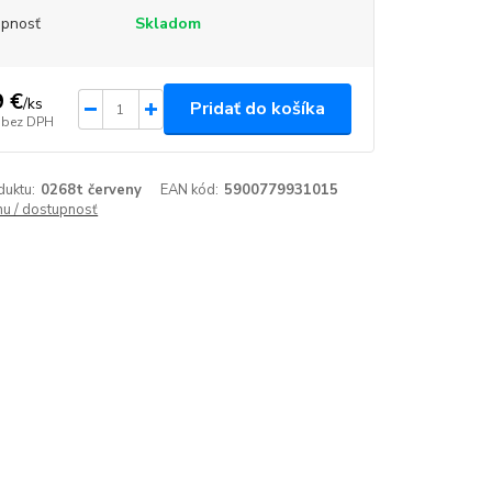
upnosť
Skladom
9 €
/
ks
Pridať do košíka
bez DPH
duktu:
0268t červeny
EAN kód:
5900779931015
enu / dostupnosť