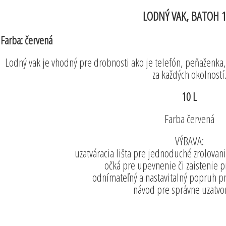
LODNÝ VAK, BATOH 
Farba:
červená
Lodný vak je vhodný pre drobnosti ako je telefón, peňaženka, 
za každých okolností
10 L
Farba
červená
VÝBAVA:
uzatváracia lišta pre jednoduché zrolovan
očká pre upevnenie či zaistenie p
odnímateľný a nastavitalný popruh pr
návod pre správne uzatvo