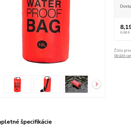
Dost
8,1
6,66 €
Číslo pro
Strážiť c
pletné špecifikácie