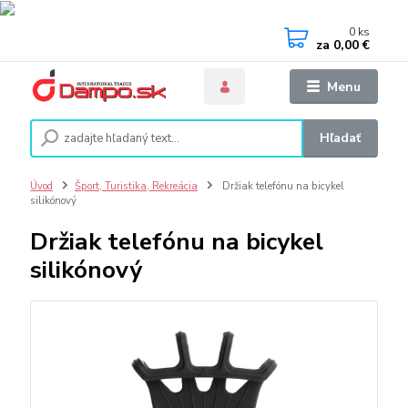
0
ks
za
0,00 €
Menu
Hľadať
Úvod
Šport, Turistika, Rekreácia
Držiak telefónu na bicykel
silikónový
Držiak telefónu na bicykel
silikónový