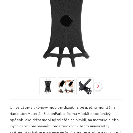
Univerzálny silikónový mobilný držiak na bezpečnú montáž na
riadidlách Materiál: SilikónFarba: čierna Hľadáte spoľahlivý
spôsob, ako držať mobilný telefón na bicykli, na motorke alebo
iných dvoch prepravných prostriedkoch? Tento univerzálny
silikónový držiak je ideálnym riešením pre bezpečné a poh...
celý