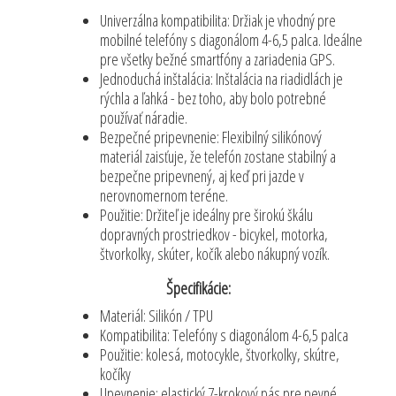
Univerzálna kompatibilita: Držiak je vhodný pre
mobilné telefóny s diagonálom 4-6,5 palca. Ideálne
pre všetky bežné smartfóny a zariadenia GPS.
Jednoduchá inštalácia: Inštalácia na riadidlách je
rýchla a ľahká - bez toho, aby bolo potrebné
používať náradie.
Bezpečné pripevnenie: Flexibilný silikónový
materiál zaisťuje, že telefón zostane stabilný a
bezpečne pripevnený, aj keď pri jazde v
nerovnomernom teréne.
Použitie: Držiteľ je ideálny pre širokú škálu
dopravných prostriedkov - bicykel, motorka,
štvorkolky, skúter, kočík alebo nákupný vozík.
Špecifikácie:
Materiál: Silikón / TPU
Kompatibilita: Telefóny s diagonálom 4-6,5 palca
Použitie: kolesá, motocykle, štvorkolky, skútre,
kočíky
Upevnenie: elastický 7-krokový pás pre pevné