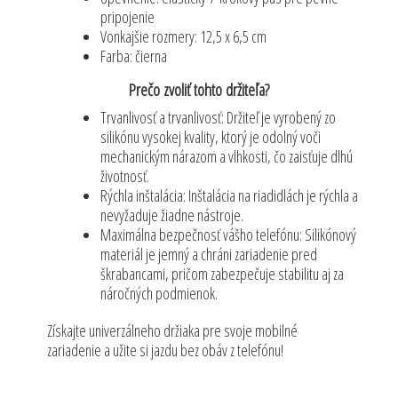
pripojenie
Vonkajšie rozmery: 12,5 x 6,5 cm
Farba: čierna
Prečo zvoliť tohto držiteľa?
Trvanlivosť a trvanlivosť: Držiteľ je vyrobený zo
silikónu vysokej kvality, ktorý je odolný voči
mechanickým nárazom a vlhkosti, čo zaisťuje dlhú
životnosť.
Rýchla inštalácia: Inštalácia na riadidlách je rýchla a
nevyžaduje žiadne nástroje.
Maximálna bezpečnosť vášho telefónu: Silikónový
materiál je jemný a chráni zariadenie pred
škrabancami, pričom zabezpečuje stabilitu aj za
náročných podmienok.
Získajte univerzálneho držiaka pre svoje mobilné
zariadenie a užite si jazdu bez obáv z telefónu!