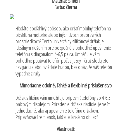
Materiál: Silikón
Farba: čierna
Hľadáte spoľahlivý spôsob, ako držať mobilný telefón na
bicykli, na motorke alebo iných dvoch prepravných
prostriedkoch? Tento univerzálny silikónový držiak je
ideálnym riešením pre bezpečné a pohodlné upevnenie
telefónu s diagonálom 4-6,5 palca. Umožňuje vám
pohodlne používať telefón počas jazdy - či už sledujete
navigáciu alebo ovládate hudbu, bez obáv, že váš telefón
vypadne z ruky.
Mimoriadne odolné, ľahké a flexibilné príslušenstvo
Držiak silikónu vám umožňuje pripevniť telefóny so 4-6,5
palcovým displejom. Priradenie držiaka riadidiel je veľmi
jednoduché, ako aj upevnenie telefónu držiakovi.
Pripevňovací remienok, takže je ľahké ho obliecť.
Vlastnosti: