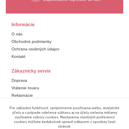
Informácie
O nás
Obchodné podmienky
Ochrana osobných údajov
Kontakt
Zákaznícky servis
Doprava
Vrátenie tovaru
Reklamácie
Pre základnú funkčnosť, spríjemnenie používania webu, analytické
Sledujte nás
účely a v prípade udelenia súhlasu aj na účely cielenia reklamy
využívame súbory cookies. Nastavenie vlastných preferencií
Facebook
cookies môžete kedykoľvek upraviť odkazom v spodnej časti
stránok.