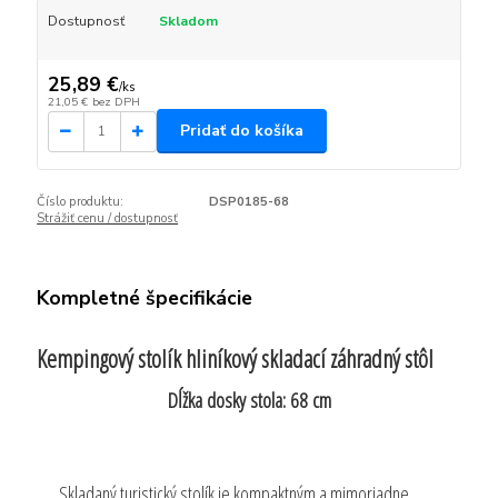
Dostupnosť
Skladom
25,89 €
/
ks
21,05 €
bez DPH
Pridať do košíka
Číslo produktu:
DSP0185-68
Strážiť cenu / dostupnosť
Kompletné špecifikácie
Kempingový stolík hliníkový skladací záhradný stôl
Dĺžka dosky stola: 68 cm
Skladaný turistický stolík je kompaktným a mimoriadne