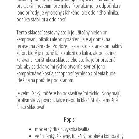
praktickým riešením pre milovníkov aktívneho odpočinku v
lone prírody. Je vyrobený z ľahkého, ale odolného hliníka,
ponúka stabilitu a odolnosť.
Tento skladací cestovný stolík je užitočný nielen pri
kempovaní, pikniku alebo rybárčení, ale aj doma, na
terase, na záhrade. Po zložení sa zo stola stane kompaktný
kufor, ktorý je možné ľahko uložiť do kufra, alebo skrine
karavanu. Konštrukcia skladacieho stolíka je pripravená
tak, aby sa dala veľmi rýchlo otvoriť a zavrieť. Jeho
kompaktná veľkosť a schopnosť rýchleho zloženia bude
ideálna na použitie pod stanom.
Je veľmi ľahký, môžete ho postaviť veľmi rýchlo. Nohy majú
protišmykový povrch, takže nebudú kĺzať. Stolík je možné
ľahko skladovať.
Popis:
moderný dizajn, vysoká kvalita
veľmi ľahký, šikovný, funkčný, odolný a kompaktný