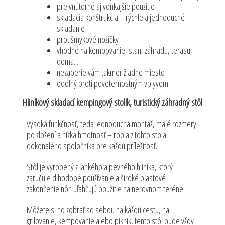
pre vnútorné aj vonkajšie použitie
skladacia konštrukcia – rýchle a jednoduché
skladanie
protišmykové nožičky
vhodné na kempovanie, stan, záhradu, terasu,
doma...
nezaberie vám takmer žiadne miesto
odolný proti poveternostným vplyvom
Hliníkový skladací kempingový stolík, turistický záhradný stôl
Vysoká funkčnosť, teda jednoduchá montáž, malé rozmery
po zložení a nízka hmotnosť – robia z tohto stola
dokonalého spoločníka pre každú príležitosť.
Stôl je vyrobený z ľahkého a pevného hliníka, ktorý
zaručuje dlhodobé používanie a široké plastové
zakončenie nôh uľahčujú použitie na nerovnom teréne.
Môžete si ho zobrať so sebou na každú cestu, na
grilovanie, kempovanie alebo piknik, tento stôl bude vždy