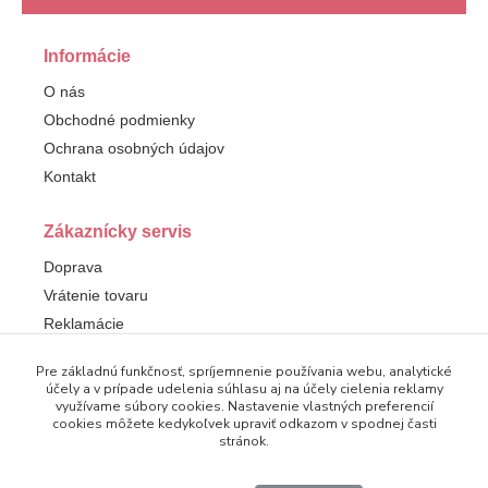
Informácie
O nás
Obchodné podmienky
Ochrana osobných údajov
Kontakt
Zákaznícky servis
Doprava
Vrátenie tovaru
Reklamácie
Pre základnú funkčnosť, spríjemnenie používania webu, analytické
Sledujte nás
účely a v prípade udelenia súhlasu aj na účely cielenia reklamy
využívame súbory cookies. Nastavenie vlastných preferencií
Facebook
cookies môžete kedykoľvek upraviť odkazom v spodnej časti
stránok.