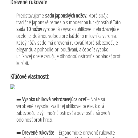
Drevené rukoväte
Predstavujeme
sadu japonských nožov
, ktorá spája
tradičné japonské remeslo s modernou funkčnosťou! Táto
sada 10 nožov
vyrobená z vysoko uhlíkovej nehrdzavejúcej
ocele je ideálnou voľbou pre každého milovníka varenia.
Každý nôž v sade má drevenú rukoväť, ktorá zabezpečuje
eleganciu a pohodlie pri používaní, a čepeľ z vysoko
uhlíkovej ocele zaručuje dlhodobú ostrosť a odolnosť proti
korózii.
Kľúčové vlastnosti:
➡️
Vysoko uhlíková nehrdzavejúca oceľ
– Nože sú
vyrobené z vysoko kvalitnej uhlíkovej ocele, ktorá
zabezpečuje výnimočnú ostrosť a pevnosť a zároveň
odolnosť proti hrdzi.
➡️
Drevené rukoväte
– Ergonomické drevené rukoväte