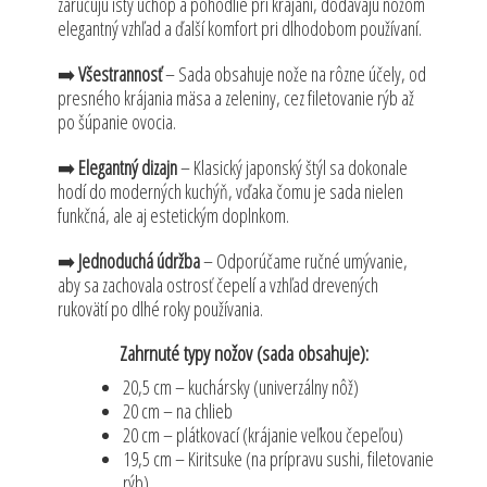
zaručujú istý úchop a pohodlie pri krájaní, dodávajú nožom
elegantný vzhľad a ďalší komfort pri dlhodobom používaní.
➡️
Všestrannosť
– Sada obsahuje nože na rôzne účely, od
presného krájania mäsa a zeleniny, cez filetovanie rýb až
po šúpanie ovocia.
➡️
Elegantný dizajn
– Klasický japonský štýl sa dokonale
hodí do moderných kuchýň, vďaka čomu je sada nielen
funkčná, ale aj estetickým doplnkom.
➡️
Jednoduchá údržba
– Odporúčame ručné umývanie,
aby sa zachovala ostrosť čepelí a vzhľad drevených
rukovätí po dlhé roky používania.
Zahrnuté typy nožov (sada obsahuje):
20,5 cm – kuchársky (univerzálny nôž)
20 cm – na chlieb
20 cm – plátkovací (krájanie veľkou čepeľou)
19,5 cm – Kiritsuke (na prípravu sushi, filetovanie
rýb)