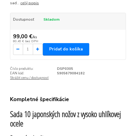
sad...
celý popis
Dostupnosť
Skladom
99,00 €
/
ks
80,49 €
bez DPH
Pridať do košíka
Číslo produktu:
DSP0305
EAN kód:
5905679084182
Strážiť cenu / dostupnosť
Kompletné špecifikácie
Sada 10 japonských nožov z vysoko uhlíkovej
ocele