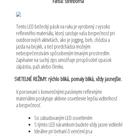
Farba: strieborná
Tento LED bežecký pásik na ruku je vyrobený z vysoko
reflexného materiálu, ktorý zaisťuje vašu bezpečnosť pri
outdoorových aktivitách, ako je jogging, beh, chôdza a
jazda na bicykli, a tiež predchádza možným
nebezpečenstvám spôsobeným tmavým prostredím.
Zapínanie na suchý zips umožňuje prispôsobiť opasok
zápästia, paži alebo členku.
SVETELNÉ REŽIMY: rýchlo bliká, pomaly bliká, vždy jasnejšie.
V porovnaní s konvenčnými pasívnymi reflexnými
materiálmi poskytuje aktívne osvetlenie lepšiu viditeľnosť
a bezpečnosť.
So zabudovaným LED osvetlením
S týmto LED náramkom budete vždy jasne viditeľní
Ideálne pri behaní či venčení psa