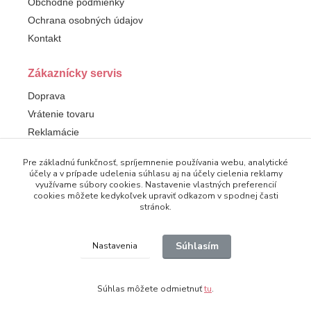
Obchodné podmienky
Ochrana osobných údajov
Kontakt
Zákaznícky servis
Doprava
Vrátenie tovaru
Reklamácie
Pre základnú funkčnosť, spríjemnenie používania webu, analytické
Sledujte nás
účely a v prípade udelenia súhlasu aj na účely cielenia reklamy
využívame súbory cookies. Nastavenie vlastných preferencií
Facebook
cookies môžete kedykoľvek upraviť odkazom v spodnej časti
stránok.
Súhlasím
Nastavenia
© 2025 Dampod. Všetky práva vyhradené.
Súhlas môžete odmietnuť
tu
.
Vytvorené na
Eshop-rychlo.sk