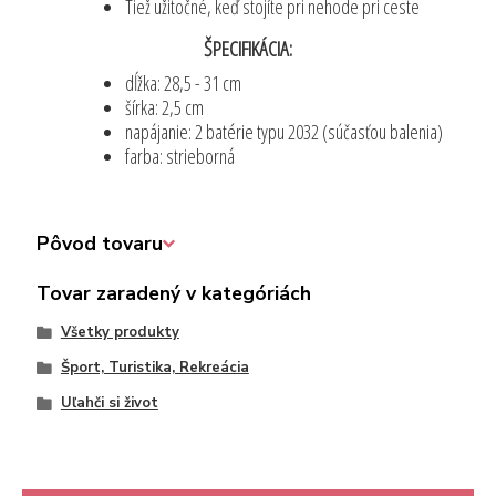
Tiež užitočné, keď stojíte pri nehode pri ceste
ŠPECIFIKÁCIA:
dĺžka: 28,5 - 31 cm
šírka: 2,5 cm
napájanie: 2 batérie typu 2032 (súčasťou balenia)
farba: strieborná
Pôvod tovaru
Tovar zaradený v kategóriách
Všetky produkty
Šport, Turistika, Rekreácia
Uľahči si život