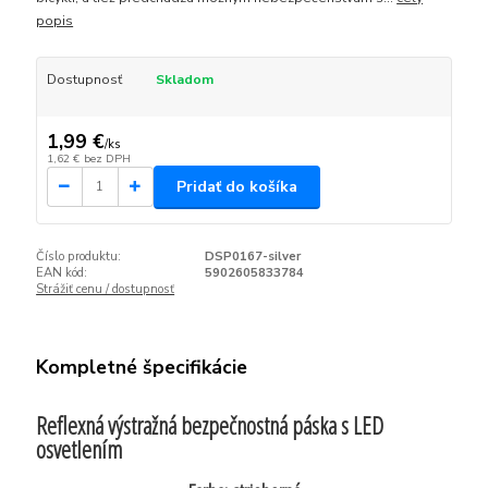
popis
Dostupnosť
Skladom
1,99 €
/
ks
1,62 €
bez DPH
Pridať do košíka
Číslo produktu:
DSP0167-silver
EAN kód:
5902605833784
Strážiť cenu / dostupnosť
Kompletné špecifikácie
Reflexná výstražná bezpečnostná páska s LED
osvetlením