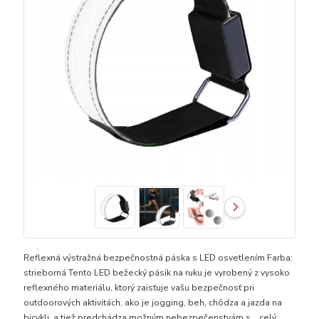
Reflexná výstražná bezpečnostná páska s LED osvetlením Farba:
strieborná Tento LED bežecký pásik na ruku je vyrobený z vysoko
reflexného materiálu, ktorý zaisťuje vašu bezpečnosť pri
outdoorových aktivitách, ako je jogging, beh, chôdza a jazda na
bicykli, a tiež predchádza možným nebezpečenstvám s...
celý