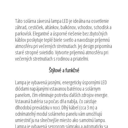
Táto solárna závesná lampa LED je ideálna na osvetlenie
záhrad, cestičiek, altánkov, balkónov, vchodov, schodísk a
parkovísk. Elegantné a úsporné riešenie bez zbytočných
káblov poskytuje teplé biele svetlo a navodzuje príjemnú
atmosféru pri večerných stretnutiach. Jej design pripomína
staré stropné svietidlo. Vytvorte príjemnú atmosféru pri
večerných stretnutiach s rodinou a priateľmi.
Štýlové a funkčné
Lampa je vybavená jasnými, energeticky úspornými LED
diódami napájanými vstavanou batériou a solárnym
panelom, čím eliminuje potrebu ďalších zdrojov energie.
Vstavaná batéria sa počas dňa nabíja, čo zaisťuje
dlhodobú prevádzku v noci. Dlhý kábel (cca 3 m) a
odnímateľný modul solárneho panelu vám umožňujú
umiestniť ju na slnečnejšie miesto ako samotnú lampu.
Lampa je vybavená senzorom súmraku a automaticky sa