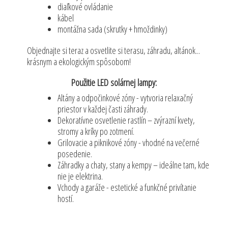
diaľkové ovládanie
kábel
montážna sada (skrutky + hmoždinky)
Objednajte si teraz a osvetlite si terasu, záhradu, altánok...
krásnym a ekologickým spôsobom!
Použitie LED solárnej lampy:
Altány a odpočinkové zóny - vytvoria relaxačný
priestor v každej časti záhrady.
Dekoratívne osvetlenie rastlín – zvýrazní kvety,
stromy a kríky po zotmení.
Grilovacie a piknikové zóny - vhodné na večerné
posedenie.
Záhradky a chaty, stany a kempy – ideálne tam, kde
nie je elektrina.
Vchody a garáže - estetické a funkčné privítanie
hostí.