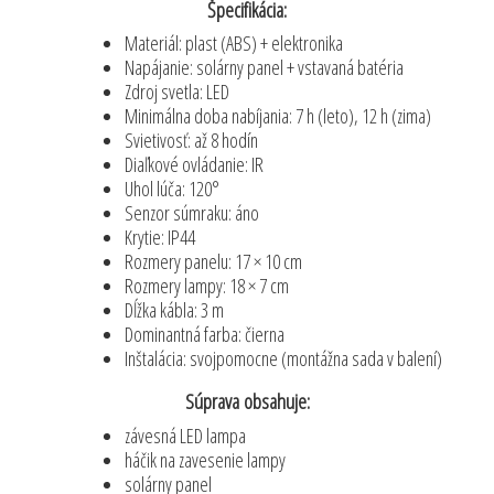
Špecifikácia:
Materiál: plast (ABS) + elektronika
Napájanie: solárny panel + vstavaná batéria
Zdroj svetla: LED
Minimálna doba nabíjania: 7 h (leto), 12 h (zima)
Svietivosť: až 8 hodín
Diaľkové ovládanie: IR
Uhol lúča: 120°
Senzor súmraku: áno
Krytie: IP44
Rozmery panelu: 17 × 10 cm
Rozmery lampy: 18 × 7 cm
Dĺžka kábla: 3 m
Dominantná farba: čierna
Inštalácia: svojpomocne (montážna sada v balení)
Súprava obsahuje:
závesná LED lampa
háčik na zavesenie lampy
solárny panel