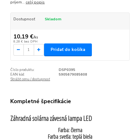
príjem...
celý popis
Dostupnosť
Skladom
10,19 €
/
ks
8,28 €
bez DPH
Pridať do košíka
Číslo produktu:
DSP0395
EAN kód:
5905679085608
Strážiť cenu / dostupnosť
Kompletné špecifikácie
Záhradná solárna závesná lampa LED
Farba: čierna
Farba svetla: teplá biela