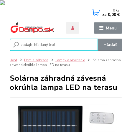
0
ks
za
0,00 €
Menu
Hľadať
Úvod
Dom a záhrada
Lampy a osvetlenie
Solárna záhradná
závesná okrúhla lampa LED na terasu
Solárna záhradná závesná
okrúhla lampa LED na terasu