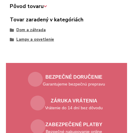
Pôvod tovaru
Tovar zaradený v kategóriách
Dom a záhrada
Lampy a osvetlenie
BEZPEČNÉ DORUČENIE
Garantujeme bezpečnú prepravu
ZÁRUKA VRÁTENIA
Vrátenie do 14 dní bez dôvodu
ZABEZPEČENÉ PLATBY
Bezpečné nakupovanie online