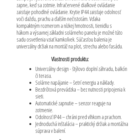
zapne, keď sa zotmie. Infračervené diaľkové ovládanie
zaisťuje pohodlné ovládanie. Krytie IP44 zaisťuje odolnosť
voči dažďu, prachu a ďalším nečistotám. Vďaka
kompaktným rozmerom a nízkej hmotnosti, tienidlu s
hákom a výsuvnej základni solárneho panelu je možné túto
sadu osvetlenia vziať kamkoľvek. Súčasťou balenia je
univerzálny držiak na montáž na plot, strechu alebo fasádu.
Vlastnosti produktu:
Univerzálny design - štýlovo doplní záhradu, balkón
či terasu.
Solárne napájanie – šetrí energiu a náklady.
Bezdrôtová prevádzka – bez nutnosti pripojenia k
sieti.
Automatické zapnutie – senzor reaguje na
zotmenie.
Odolnosť IP44 – chráni pred vlhkom a prachom.
Jednoduchá inštalácia – praktický držiak a montážna
súprava v balení.