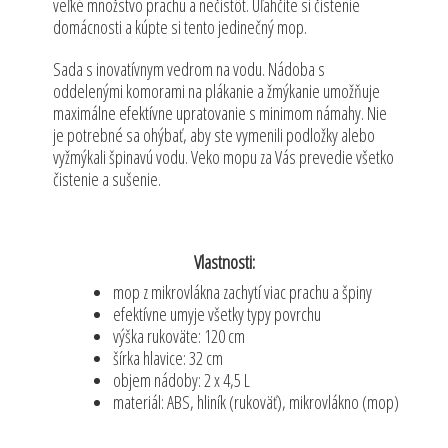
veľké množstvo prachu a nečistôt. Uľahčite si čistenie
domácnosti a kúpte si tento jedinečný mop.
Sada s inovatívnym vedrom na vodu. Nádoba s
oddelenými komorami na plákanie a žmýkanie umožňuje
maximálne efektívne upratovanie s minimom námahy. Nie
je potrebné sa ohýbať, aby ste vymenili podložky alebo
vyžmýkali špinavú vodu. Veko mopu za Vás prevedie všetko
čistenie a sušenie.
Vlastnosti:
mop z mikrovlákna zachytí viac prachu a špiny
efektívne umyje všetky typy povrchu
výška rukoväte: 120 cm
šírka hlavice: 32 cm
objem nádoby: 2 x 4,5 L
materiál: ABS, hliník (rukoväť), mikrovlákno (mop)