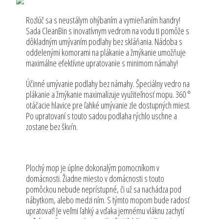
Rozlúč sa s neustálym ohýbaním a vymieňaním handry!
Sada CleanBin s inovatívnym vedrom na vodu ti pomôže s
dôkladným umývaním podlahy bez skláňania. Nádoba s
oddelenými komorami na plákanie a žmýkanie umožňuje
maximálne efektívne upratovanie s minimom námahy!
Účinné umývanie podlahy bez námahy. Špeciálny vedro na
plákanie a žmýkanie maximalizuje využiteľnosť mopu. 360 °
otáčacie hlavice pre ľahké umývanie zle dostupných miest.
Po upratovaní s touto sadou podlaha rýchlo uschne a
zostane bez škvŕn.
Plochý mop je úplne dokonalým pomocníkom v
domácnosti. Žiadne miesto v domácnosti s touto
pomôckou nebude neprístupné, či už sa nachádza pod
nábytkom, alebo medzi ním. S týmto mopom bude radosť
upratovať! Je veľmi ľahký a vďaka jemnému vláknu zachytí