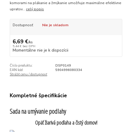
komorami na plákanie a žmýkanie umožňuje maximálne efektívne
upratov...
celý popis
Dostupnosť
Nie je skladom
6,69 €
/
ks
5,44 €
bez DPH
Momentálne nie je k dispozícii
Číslo produktu:
DSP0149
EAN kód:
5904996080334
Strážiť cenu / dostupnosť
Kompletné špecifikácie
Sada na umývanie podlahy
Opäť žiarivá podlaha a čistý domov!