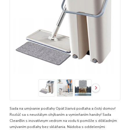
Sada na umývanie podlahy Opäť žiarivá podlaha a čistý domov!
Rozlúč sa s neustálym ohýbaním a vymieňaním handry! Sada
CleanBin s inovatívnym vedrom na vodu ti pomôže s dôkladným
umývaním podlahy bez skláňania. Nádoba s oddelenými