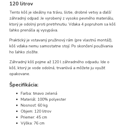
120 litrov
Tento kôš je ideálny na trávu, lístie, drobné vetvy a ďalší
záhradný odpad. Je vyrobený z vysoko pevného materiálu,
ktorý je odolný proti pretrhnutiu. Vďaka 4 popruhom sa kôš
ľahko prenáša aj vysypáva.
Praktický je vstavaný pružinový rám (pre vlastnú montáž),
kôš vďaka nemu samostatne stojí. Po skončení používania
ho ľahko zložíte.
Záhradný kôš pojme až 120 l záhradného odpadu. Ide o
kôš, ktorý je vode odolná, trvanlivá a môžete ju využiť
opakovane.
Špecifikácia:
Farba: tmavo zelená
Materiál: 100% polyester
Nosnosť: 60 kg
Objem: 120 litrov
Priemer: 45 cm
Výška: 76 cm