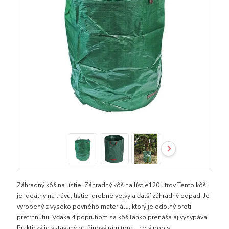
Záhradný kôš na lístie Záhradný kôš na lístie120 litrov Tento kôš
je ideálny na trávu, lístie, drobné vetvy a ďalší záhradný odpad. Je
vyrobený z vysoko pevného materiálu, ktorý je odolný proti
pretrhnutiu. Vďaka 4 popruhom sa kôš ľahko prenáša aj vysypáva.
Praktický je vstavaný pružinový rám (pre...
celý popis