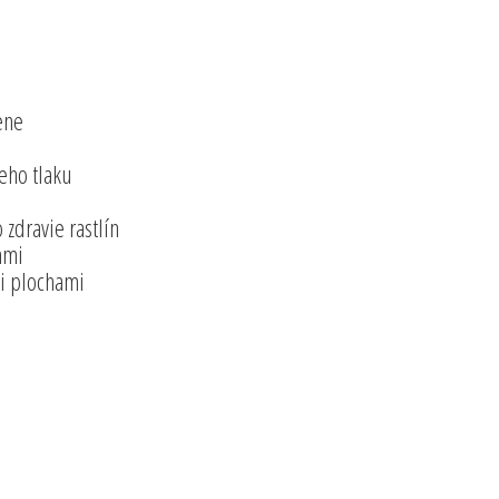
ene
neho tlaku
 zdravie rastlín
ami
mi plochami