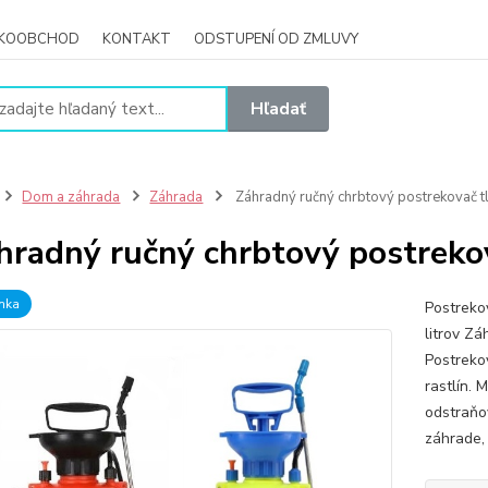
ĽKOOBCHOD
KONTAKT
ODSTUPENÍ OD ZMLUVY
Hľadať
Dom a záhrada
Záhrada
Záhradný ručný chrbtový postrekovač t
hradný ručný chrbtový postreko
nka
Postreko
litrov Z
Postreko
rastlín. 
odstraňo
záhrade,