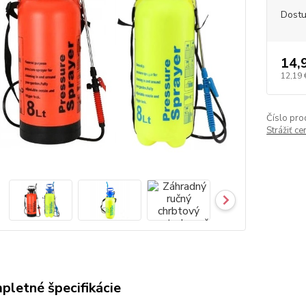
Dost
14,
12,19 
Číslo pro
Strážiť c
pletné špecifikácie