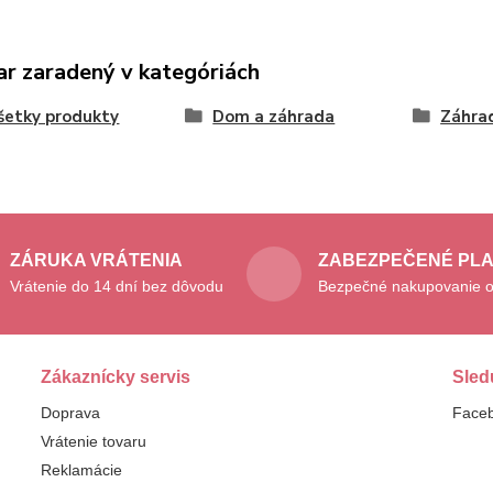
ar zaradený v kategóriách
šetky produkty
Dom a záhrada
Záhra
ZÁRUKA VRÁTENIA
ZABEZPEČENÉ PL
Vrátenie do 14 dní bez dôvodu
Bezpečné nakupovanie o
Zákaznícky servis
Sled
Doprava
Face
Vrátenie tovaru
Reklamácie