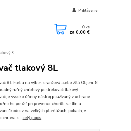
Prihlásenie
0
ks
za
0,00 €
lakový 8L
vač tlakový 8L
vač 8 L Farba na výber: oranžová alebo žltá Objem: 8
áhradný ručný chrbtový postrekovač tlakový
vač je vysoko účinný nástroj používaný v ochrane
Možno ho použiť pri prevencii chorôb rastlín a
vaní škodcov na veľkých plantážach, poliach, v
 ochrana k...
celý popis