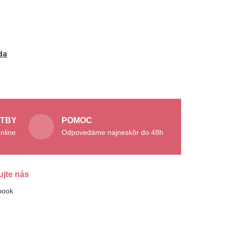
da
ATBY
POMOC
nline
Odpovedáme najneskôr do 48h
ujte nás
book