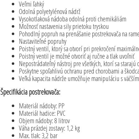
Veľmi ľahký
Odolná polyetylénová nádrž
Vysokotlaková nádoba odolná proti chemikáliám
Možnosť nastavenia sily prietoku tryskou
Pohodlný popruh na prenášanie postrekovača na ram
Nastaviteľné popruhy
Poistný ventil, ktorý sa otvorí pri prekročení maximál
Poistný ventil je možné otvoriť aj ručne a tlak uvoľniť
Nepostrádateľný nástroj pre všetkých, ktorí sa starajú o
Poskytne spoľahlivú ochranu pred chorobami a škodc
Veľká kapacita nádrže umožňuje manipuláciu s väčší
Špecifikácia postrekovača:
Materiál nádoby: PP
Materiál hadice: PVC
Objem nádoby: 8 litrov
Váha prázdej zostavy: 1,2 kg
Max. tlak: 3,2 bar