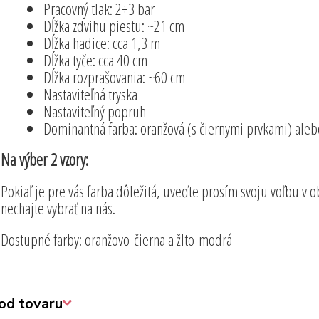
Pracovný tlak: 2÷3 bar
Dĺžka zdvihu piestu: ~21 cm
Dĺžka hadice: cca 1,3 m
Dĺžka tyče: cca 40 cm
Dĺžka rozprašovania: ~60 cm
Nastaviteľná tryska
Nastaviteľný popruh
Dominantná farba: oranžová (s čiernymi prvkami) aleb
Na výber 2 vzory:
Pokiaľ je pre vás farba dôležitá, uveďte prosím svoju voľbu v
nechajte vybrať na nás.
Dostupné farby: oranžovo-čierna a žlto-modrá
od tovaru