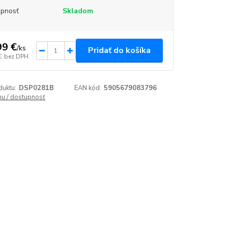
upnosť
Skladom
99 €
/
ks
Pridať do košíka
€
bez DPH
duktu:
DSP0281B
EAN kód:
5905679083796
enu / dostupnosť